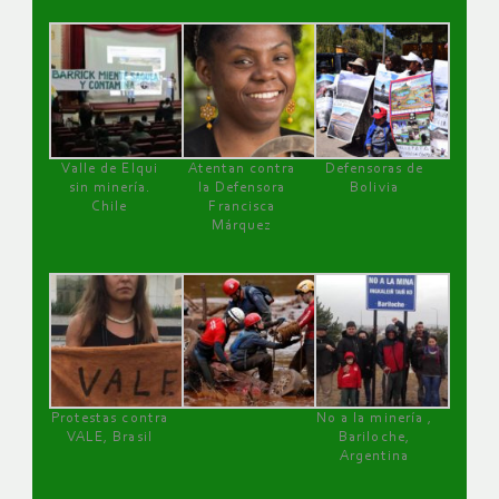
Valle de Elqui
Atentan contra
Defensoras de
sin minería.
la Defensora
Bolivia
Chile
Francisca
Márquez
Protestas contra
No a la minería ,
VALE, Brasil
Bariloche,
Argentina