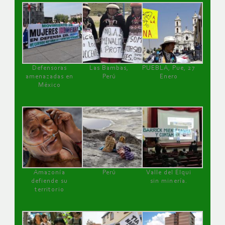
Defensoras
Las Bambas,
PUEBLA, Pue, 27
amenazadas en
Perú
Enero
México
Amazonía
Perú
Valle del Elqui
defiende su
sin minería.
territorio