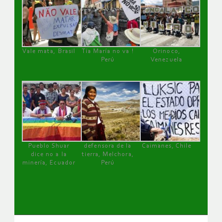
Vale mata, Brasil
Tía María no va !
Orinoco,
Perú
Venezuela
Pueblo Shuar
defensora de la
Caimanes, Chile
dice no a la
tierra, Melchora,
minería, Ecuador
Perú