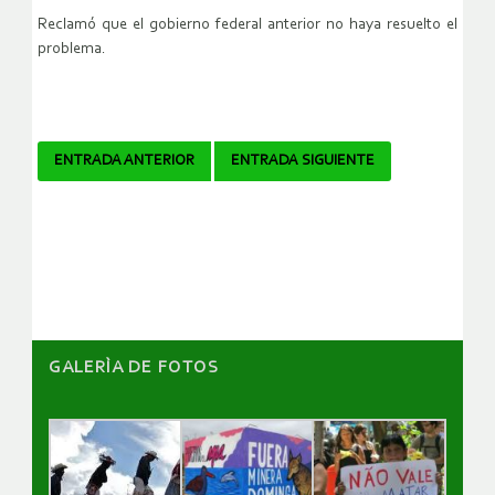
Reclamó que el gobierno federal anterior no haya resuelto el
problema.
Navegador
ENTRADA ANTERIOR
ENTRADA SIGUIENTE
de
artículos
GALERÌA DE FOTOS