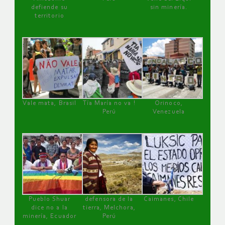
defiende su
sin minería.
territorio
Vale mata, Brasil
Tía María no va !
Orinoco,
Perú
Venezuela
Pueblo Shuar
defensora de la
Caimanes, Chile
dice no a la
tierra, Melchora,
minería, Ecuador
Perú