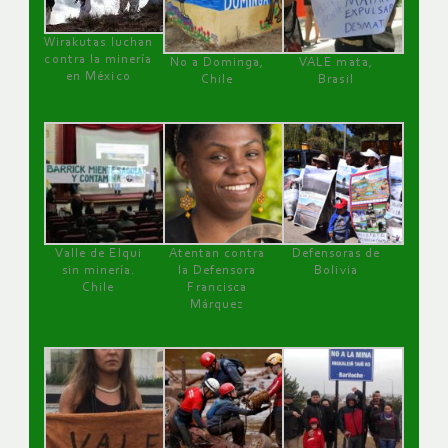
Wirakutas luchan
contra la minería
No a Dominga,
VALE mata,
en México
Chile
Brasil
Valle de Elqui
Atentan contra
Defensoras de
sin minería.
la Defensora
Bolivia
Chile
Francisca
Márquez