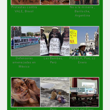
Protestas contra
No a la minería ,
VALE, Brasil
Bariloche,
Argentina
Defensoras
Las Bambas,
PUEBLA, Pue, 27
amenazadas en
Perú
Enero
México
Amazonía
Perú
Valle del Elqui