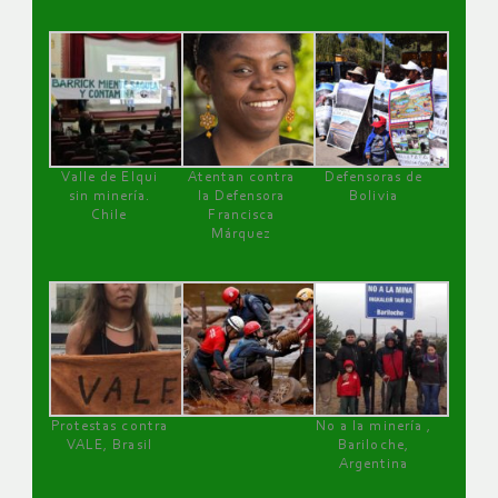
Valle de Elqui
Atentan contra
Defensoras de
sin minería.
la Defensora
Bolivia
Chile
Francisca
Márquez
Protestas contra
No a la minería ,
VALE, Brasil
Bariloche,
Argentina