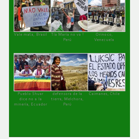
Vale mata, Brasil
Tía María no va !
Orinoco,
Perú
Venezuela
Pueblo Shuar
defensora de la
Caimanes, Chile
dice no a la
tierra, Melchora,
minería, Ecuador
Perú