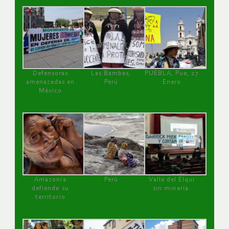
Defensoras
Las Bambas,
PUEBLA, Pue, 27
amenazadas en
Perú
Enero
México
Amazonía
Perú
Valle del Elqui
defiende su
sin minería.
territorio