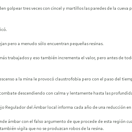
n golpear tres veces con cincel y martillos las paredes de la cueva p
icó.
ejan pero a menudo sólo encuentran pequeñas resinas.
más trabajados y eso también incrementa el valor, pero antes de todo 
scenso a la mina le provocó claustrofobia pero con el paso del tiem
 combate descendiendo con calma y lentamente hasta las profundidad
sejo Regulador del Ámbar local informa cada año de una reducción en
ende ámbar con el falso argumento de que procede de esta región cu
ambién vigila que no se produzcan robos de la resina.