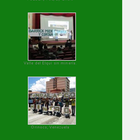
Valle del Elqui sin minería.
Orinoco, Venezuela