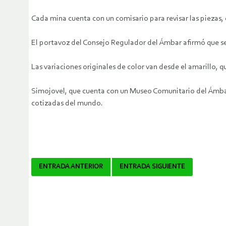
Cada mina cuenta con un comisario para revisar las piezas, q
El portavoz del Consejo Regulador del Ámbar afirmó que se
Las variaciones originales de color van desde el amarillo, qu
Simojovel, que cuenta con un Museo Comunitario del Ámbar
cotizadas del mundo.
Navegador
ENTRADA ANTERIOR
ENTRADA SIGUIENTE
de
artículos