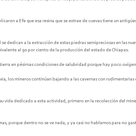
icaron a Efe que esa resina que se extrae de cuevas tiene un antigüe
l se dedican a la extracción de estas piedras semipreciosas en las 
valente al 90 por ciento de la producción del estado de Chiapas.
 tierra en pésimas condiciones de salubridad porque hay poco oxígen
ixia, los mineros continúan bajando a las cavernas con rudimentarias 
u vida dedicado a esta actividad, primero en la recolección del mine
as, porque dentro no se ve nada, y ya casi no hablamos para no gas