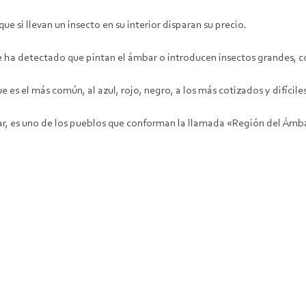
ue si llevan un insecto en su interior disparan su precio.
 ha detectado que pintan el ámbar o introducen insectos grandes, c
e es el más común, al azul, rojo, negro, a los más cotizados y difícil
, es uno de los pueblos que conforman la llamada «Región del Ámbar