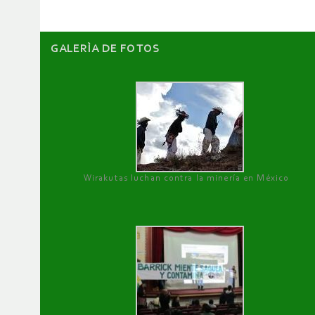
GALERÌA DE FOTOS
Wirakutas luchan contra la minería en México