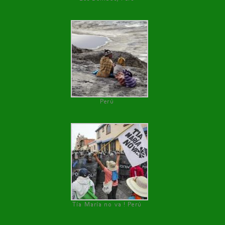
Perú
Tía María no va ! Perú