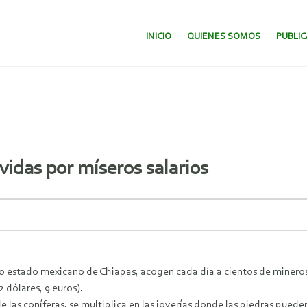
SALTAR AL CONTENIDO.
INICIO
QUIENES SOMOS
PUBLI
vidas por míseros salarios
eño estado mexicano de Chiapas, acogen cada día a cientos de minero
2 dólares, 9 euros).
e las coníferas, se multiplica en las joyerías donde las piedras pued