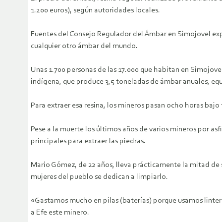
1.200 euros), según autoridades locales.
Fuentes del Consejo Regulador del Ámbar en Simojovel expl
cualquier otro ámbar del mundo.
Unas 1.700 personas de las 17.000 que habitan en Simojove
indígena, que produce 3,5 toneladas de ámbar anuales, equi
Para extraer esa resina, los mineros pasan ocho horas bajo
Pese a la muerte los últimos años de varios mineros por asf
principales para extraer las piedras.
Mario Gómez, de 22 años, lleva prácticamente la mitad de s
mujeres del pueblo se dedican a limpiarlo.
«Gastamos mucho en pilas (baterías) porque usamos lintern
a Efe este minero.