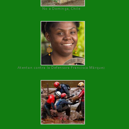
No a Dominga, Chile
Atentan contra la Defensora Francisca Márquez