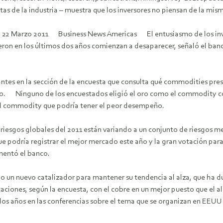
tas de la industria – muestra que los inversores no piensan de la mi
11 22 Marzo 2011 Business News Americas El entusiasmo de los inve
ieron en los últimos dos años comienzan a desaparecer, señaló el ban
tantes en la sección de la encuesta que consulta qué commodities p
ido. Ninguno de los encuestados eligió el oro como el commodity co
 el commodity que podría tener el peor desempeño.
s riesgos globales del 2011 están variando a un conjunto de riesgos m
 podría registrar el mejor mercado este año y la gran votación para 
mentó el banco.
ndo un nuevo catalizador para mantener su tendencia al alza, que h
icaciones, según la encuesta, con el cobre en un mejor puesto que el 
a dos años en las conferencias sobre el tema que se organizan en EEUU