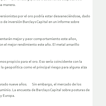
sma manera.
rsionistas por el oro podría estar desvaneciéndose, dado
co de inversión Barclays Capital en un informe sobre
resentarán mejor y peor comportamiento este año»,
n el mejor rendimiento este año. El metal amarillo
enos propicio para el oro. Eso sería coincidente con la
la geopolítica como el principal riesgo para alguna alza
a durado nueve años. Sin embargo, el mercado de los
aluminio. La encuesta de Barclays Capital sobre posturas de
 y Europa.