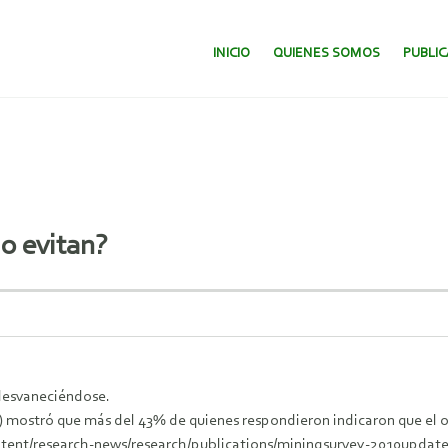
SALTAR AL CONTENIDO.
INICIO
QUIENES SOMOS
PUBLI
o evitan?
 desvaneciéndose.
10) mostró que más del 43% de quienes respondieron indicaron que e
Content/research-news/research/publications/miningsurvey-2010upda