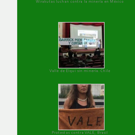
Wirakutas luchan contra la minería en México
Valle de Elqui sin minería. Chile
Protestas contra VALE, Brasil