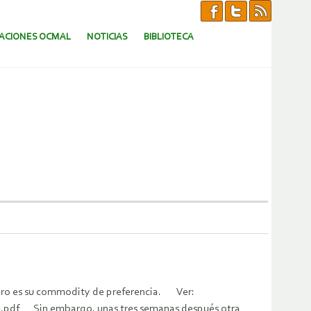
CACIONES OCMAL
NOTICIAS
BIBLIOTECA
l oro es su commodity de preferencia. Ver:
te.pdf Sin embargo, unas tres semanas después otra