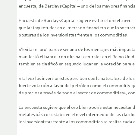
encuesta, de Barclays Capital – uno de los mayores financis
Encuesta de Barclays Capital sugiere evitar el oro el 20
que las inquietudes en el mercado financiero que lo sostuv
posturas de los inversionistas frente a los commodities.
«‘Evitar el oro’ parece ser uno de los mensajes más impac
manifestó el banco, con oficinas centrales en el Reino Un
también se clasificó en segundo lugar en la votación para
«Tal vez los inversionistas perciben que la naturaleza de lo
fuerte votación a favor del petróleo como el commodity que
de precios a través de todo el sector de commodities», co
La encuesta sugiere que el oro bien podría estar necesita
metales básicos estaba en el nivel intermedio de las clasif
los inversionistas frente a los commodities se realiza cad