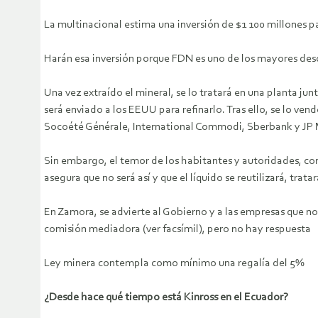
La multinacional estima una inversión de $1 100 millones pa
Harán esa inversión porque FDN es uno de los mayores des
Una vez extraído el mineral, se lo tratará en una planta jun
será enviado a los EEUU para refinarlo. Tras ello, se lo v
Socoété Générale, International Commodi, Sberbank y JP
Sin embargo, el temor de los habitantes y autoridades, com
asegura que no será así y que el líquido se reutilizará, trat
En Zamora, se advierte al Gobierno y a las empresas que no
comisión mediadora (ver facsímil), pero no hay respuesta
Ley minera contempla como mínimo una regalía del 5%
¿Desde hace qué tiempo está Kinross en el Ecuador?