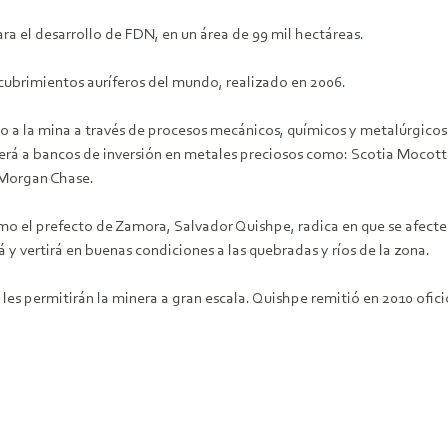
ra el desarrollo de FDN, en un área de 99 mil hectáreas.
cubrimientos auríferos del mundo, realizado en 2006.
to a la mina a través de procesos mecánicos, químicos y metalúrgicos.
enderá a bancos de inversión en metales preciosos como: Scotia Moco
 Morgan Chase.
o el prefecto de Zamora, Salvador Quishpe, radica en que se afecten 
ará y vertirá en buenas condiciones a las quebradas y ríos de la zona.
 les permitirán la minera a gran escala. Quishpe remitió en 2010 ofic