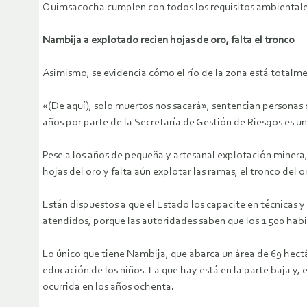
Quimsacocha cumplen con todos los requisitos ambientales
Nambija a explotado recien hojas de oro, falta el tronco
Asimismo, se evidencia cómo el río de la zona está totalm
«(De aquí), solo muertos nos sacará», sentencian personas 
años por parte de la Secretaría de Gestión de Riesgos es u
Pese a los años de pequeña y artesanal explotación minera,
hojas del oro y falta aún explotar las ramas, el tronco del o
Están dispuestos a que el Estado los capacite en técnicas y
atendidos, porque las autoridades saben que los 1 500 habi
Lo único que tiene Nambija, que abarca un área de 69 hectáre
educación de los niños. La que hay está en la parte baja y
ocurrida en los años ochenta.