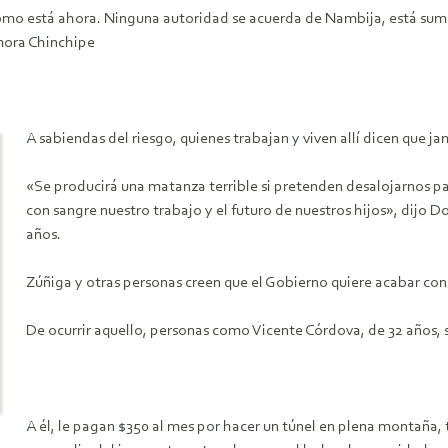
ómo está ahora. Ninguna autoridad se acuerda de Nambija, está sumi
mora Chinchipe
A sabiendas del riesgo, quienes trabajan y viven allí dicen que j
«Se producirá una matanza terrible si pretenden desalojarnos pa
con sangre nuestro trabajo y el futuro de nuestros hijos», dijo D
años.
Zúñiga y otras personas creen que el Gobierno quiere acabar con
De ocurrir aquello, personas como Vicente Córdova, de 32 años, s
A él, le pagan $350 al mes por hacer un túnel en plena montaña, ta