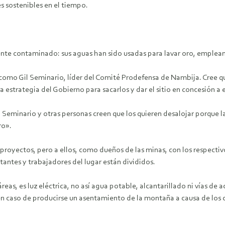
 sostenibles en el tiempo.
ente contaminado: sus aguas han sido usadas para lavar oro, emplean
como Gil Seminario, líder del Comité Prodefensa de Nambija. Cree qu
na estrategia del Gobierno para sacarlos y dar el sitio en concesión
 Seminario y otras personas creen que los quieren desalojar porque l
ro».
 proyectos, pero a ellos, como dueños de las minas, con los respectivo
tantes y trabajadores del lugar están divididos.
as, es luz eléctrica, no así agua potable, alcantarillado ni vías de 
, en caso de producirse un asentamiento de la montaña a causa de los