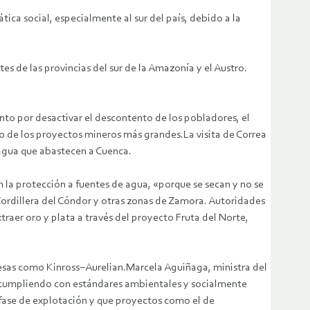
tica social, especialmente al sur del país, debido a la
s de las provincias del sur de la Amazonía y el Austro.
nto por desactivar el descontento de los pobladores, el
o de los proyectos mineros más grandes.La visita de Correa
e agua que abastecen a Cuenca.
 la protección a fuentes de agua, «porque se secan y no se
Cordillera del Cóndor y otras zonas de Zamora. Autoridades
raer oro y plata a través del proyecto Fruta del Norte,
resas como Kinross−Aurelian.Marcela Aguiñaga, ministra del
, cumpliendo con estándares ambientales y socialmente
n fase de explotación y que proyectos como el de