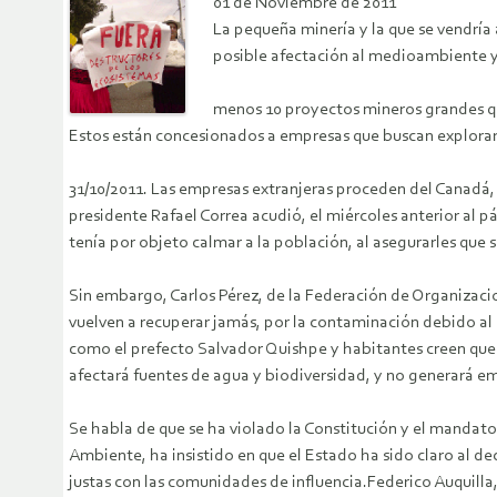
01 de Noviembre de 2011
La pequeña minería y la que se vendría a
posible afectación al medioambiente y,
menos 10 proyectos mineros grandes que
Estos están concesionados a empresas que buscan explorar, e
31/10/2011. Las empresas extranjeras proceden del Canadá, 
presidente Rafael Correa acudió, el miércoles anterior al
tenía por objeto calmar a la población, al asegurarles que 
Sin embargo, Carlos Pérez, de la Federación de Organizacio
vuelven a recuperar jamás, por la contaminación debido al 
como el prefecto Salvador Quishpe y habitantes creen que l
afectará fuentes de agua y biodiversidad, y no generará em
Se habla de que se ha violado la Constitución y el mandat
Ambiente, ha insistido en que el Estado ha sido claro al 
justas con las comunidades de influencia.Federico Auquilla