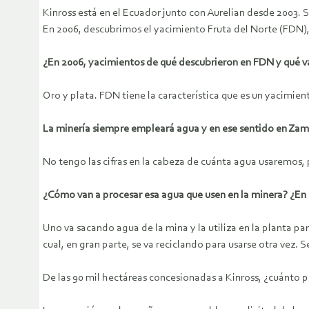
Kinross está en el Ecuador junto con Aurelian desde 2003. 
En 2006, descubrimos el yacimiento Fruta del Norte (FDN),
¿En 2006, yacimientos de qué descubrieron en FDN y qué v
Oro y plata. FDN tiene la característica que es un yacim
La minería siempre empleará agua y en ese sentido en Zam
No tengo las cifras en la cabeza de cuánta agua usaremos,
¿Cómo van a procesar esa agua que usen en la minera? ¿En
Uno va sacando agua de la mina y la utiliza en la planta par
cual, en gran parte, se va reciclando para usarse otra vez
De las 90 mil hectáreas concesionadas a Kinross, ¿cuánto p