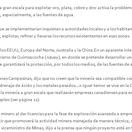
 gran escala para explotar oro, plata, cobre y zinc activa la problemá
 especialmente, a las fuentes de agua.
 se implementarían inquietan a autoridades locales y a los habitante
xplotar, refinar y llevarse los recursos existententes en esas zonas.
los EEUU, Europa del Norte, Australia y la China.En un aparente inte
 páramo de Quimsacocha (Azuay), en donde se pretende desarrollar un
se garantizará la protección, por todos los medios, de las fuentes d
nes Campesinas, dijo que no creen que la minería sea compatible con
drenaje de ácido y los metales pesados…».Igual temor se vive en la 
a minería a gran escala que realizarán empresas canadienses para ext
pleo (ver página 11).
o minero al dar licencias para la fase de exploración avanzada a emp
decir que promoverá la actividad minera manejada de manera técnica
, viceministro de Minas, dijo a la prensa que ningún proyecto está e