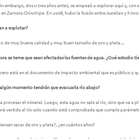
Sin embargo, dos o tres años antes, se empezó a explorar aquí y, con 
 en Zamora Chinchipe. En 2008, hubo la fusión entre Aurelian y Kinr
an a explotar?
iento de muy buena calidad y muy buen tamaño de oro y plata…
ora se teme que sean afectadas las fuentes de agua. ¿Qué estudio t
 pero está en el documento de impacto ambiental que es público y qu
 algún momento tendrán que evacuarla río abajo?
a procesar el mineral. Luego, esta agua no sale al río, sino que va a 
. Será vertida al río solo cuando esté comprobada que cumple parámet
iensan sacar de oro y plata?, ¿en cuántos años?