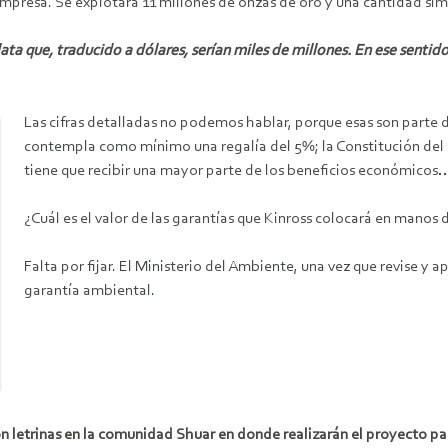
empresa. Se explotará 11 millones de onzas de oro y una cantidad simi
ta que, traducido a dólares, serían miles de millones. En ese sentid
Las cifras detalladas no podemos hablar, porque esas son parte 
contempla como mínimo una regalía del 5%; la Constitución del 
tiene que recibir una mayor parte de los beneficios económicos
¿Cuál es el valor de las garantías que Kinross colocará en manos 
Falta por fijar. El Ministerio del Ambiente, una vez que revise y 
garantía ambiental.
on letrinas en la comunidad Shuar en donde realizarán el proyecto pa