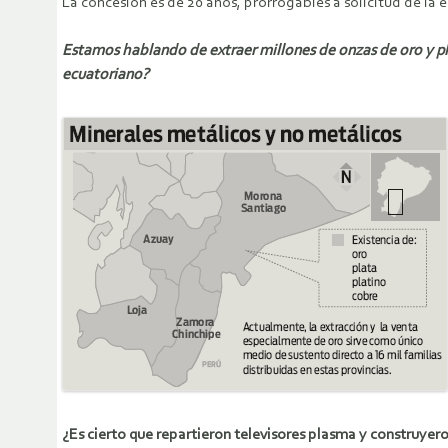
La concesión es de 20 años, prorrogables a solicitud de la 
Estamos hablando de extraer millones de onzas de oro y pla
ecuatoriano?
¿Es cierto que repartieron televisores plasma y construyer