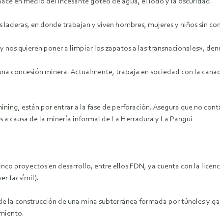
o hace en medio del incesante goteo de agua, el lodo y la oscuridad.
s laderas, en donde trabajan y viven hombres, mujeres y niños sin con
y nos quieren poner a limpiar los zapatos a las transnacionales», de
os una concesión minera. Actualmente, trabaja en sociedad con la can
g, están por entrar a la fase de perforación. Asegura que no contam
s a causa de la minería informal de La Herradura y La Pangui
inco proyectos en desarrollo, entre ellos FDN, ya cuenta con la lice
er facsímil).
 de la construcción de una mina subterránea formada por túneles y gal
amiento.