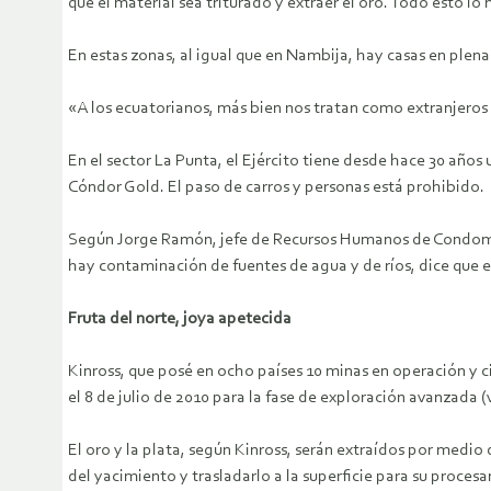
que el material sea triturado y extraer el oro. Todo esto l
En estas zonas, al igual que en Nambija, hay casas en plena
«A los ecuatorianos, más bien nos tratan como extranjeros 
En el sector La Punta, el Ejército tiene desde hace 30 añ
Cóndor Gold. El paso de carros y personas está prohibido.
Según Jorge Ramón, jefe de Recursos Humanos de Condominin
hay contaminación de fuentes de agua y de ríos, dice que e
Fruta del norte, joya apetecida
Kinross, que posé en ocho países 10 minas en operación y c
el 8 de julio de 2010 para la fase de exploración avanzada (v
El oro y la plata, según Kinross, serán extraídos por medio
del yacimiento y trasladarlo a la superficie para su proces