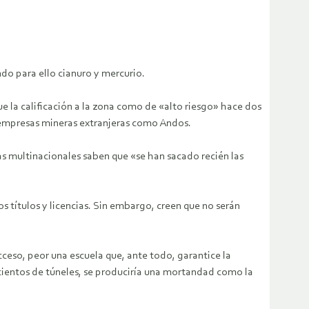
do para ello cianuro y mercurio.
e la calificación a la zona como de «alto riesgo» hace dos
 a empresas mineras extranjeras como Andos.
as multinacionales saben que «se han sacado recién las
s títulos y licencias. Sin embargo, creen que no serán
acceso, peor una escuela que, ante todo, garantice la
 cientos de túneles, se produciría una mortandad como la