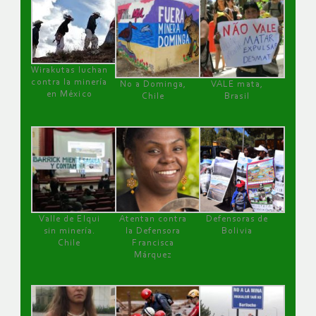
Wirakutas luchan
contra la minería
No a Dominga,
VALE mata,
en México
Chile
Brasil
Valle de Elqui
Atentan contra
Defensoras de
sin minería.
la Defensora
Bolivia
Chile
Francisca
Márquez