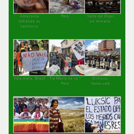
Amazonía
Perú
Valle del Elqui
defiende su
sin minería.
territorio
Vale mata, Brasil
Tía María no va !
Orinoco,
Perú
Venezuela