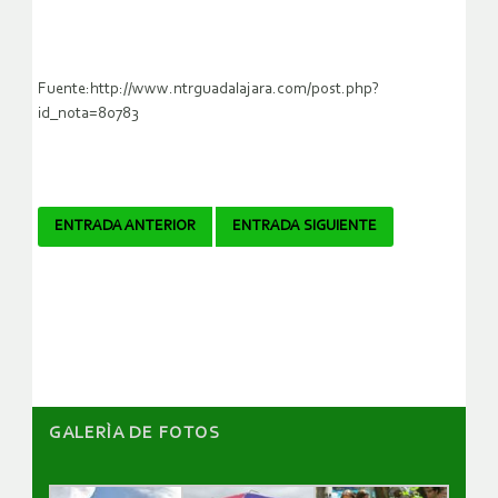
Fuente:http://www.ntrguadalajara.com/post.php?
id_nota=80783
Navegador
ENTRADA ANTERIOR
ENTRADA SIGUIENTE
de
artículos
GALERÌA DE FOTOS