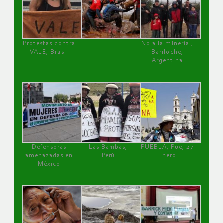
Protestas contra
No a la minería ,
VALE, Brasil
Bariloche,
Argentina
Defensoras
Las Bambas,
PUEBLA, Pue, 27
amenazadas en
Perú
Enero
México