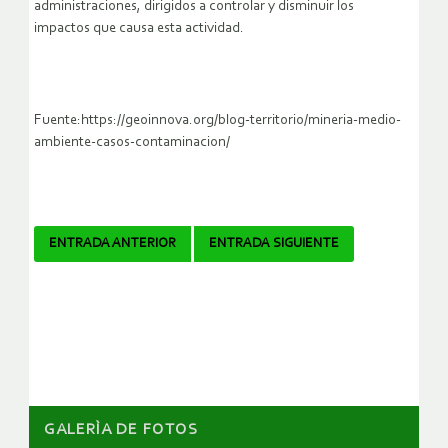
administraciones, dirigidos a controlar y disminuir los
impactos que causa esta actividad.
Fuente:https://geoinnova.org/blog-territorio/mineria-medio-
ambiente-casos-contaminacion/
Navegador
ENTRADA ANTERIOR
ENTRADA SIGUIENTE
de
artículos
GALERÌA DE FOTOS