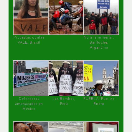
Protestas contra
No a la minería ,
VALE, Brasil
Bariloche,
Argentina
Defensoras
Las Bambas,
PUEBLA, Pue, 27
amenazadas en
Perú
Enero
México