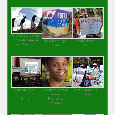
Wirakutas luchan
contra la minería
No a Dominga,
VALE mata,
en México
Chile
Brasil
Valle de Elqui
Atentan contra
Defensoras de
sin minería.
la Defensora
Bolivia
Chile
Francisca
Márquez