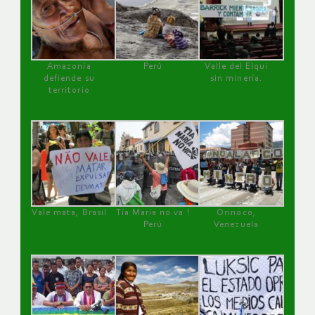
Amazonía
Perú
Valle del Elqui
defiende su
sin minería.
territorio
Vale mata, Brasil
Tía María no va !
Orinoco,
Perú
Venezuela