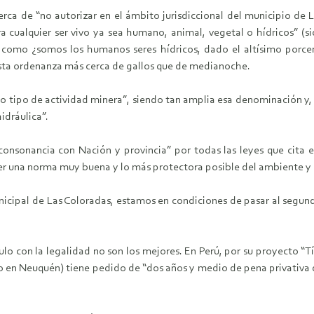
erca de “no autorizar en el ámbito jurisdiccional del municipio de
ra cualquier ser vivo ya sea humano, animal, vegetal o hídricos” (
e, como ¿somos los humanos seres hídricos, dado el altísimo por
esta ordenanza más cerca de gallos que de medianoche.
do tipo de actividad minera”, siendo tan amplia esa denominación y, 
idráulica”.
onsonancia con Nación y provincia” por todas las leyes que cita e
acer una norma muy buena y lo más protectora posible del ambiente 
icipal de Las Coloradas, estamos en condiciones de pasar al segun
o con la legalidad no son los mejores. En Perú, por su proyecto “Tía
 en Neuquén) tiene pedido de “dos años y medio de pena privativa de