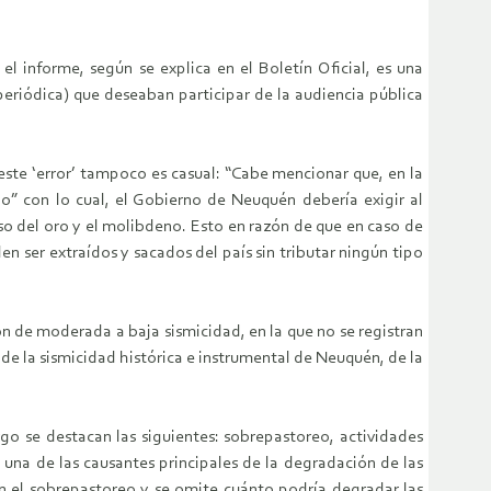
l informe, según se explica en el Boletín Oficial, es una
riódica) que deseaban participar de la audiencia pública
este ‘error’ tampoco es casual: “Cabe mencionar que, en la
o” con lo cual, el Gobierno de Neuquén debería exigir al
so del oro y el molibdeno. Esto en razón de que en caso de
en ser extraídos y sacados del país sin tributar ningún tipo
n de moderada a baja sismicidad, en la que no se registran
de la sismicidad histórica e instrumental de Neuquén, de la
go se destacan las siguientes: sobrepastoreo, actividades
 una de las causantes principales de la degradación de las
en el sobrepastoreo y se omite cuánto podría degradar las