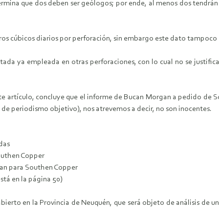
determina que dos deben ser geólogos; por ende, al menos dos tendrán
s cúbicos diarios por perforación, sin embargo este dato tampoco es
atada ya empleada en otras perforaciones, con lo cual no se justifi
te artículo, concluye que el informe de Bucan Morgan a pedido de S
 de periodismo objetivo), nos atrevemos a decir, no son inocentes.
das
outhen Copper
gan para Southen Copper
está en la página 50)
bierto en la Provincia de Neuquén, que será objeto de análisis de u