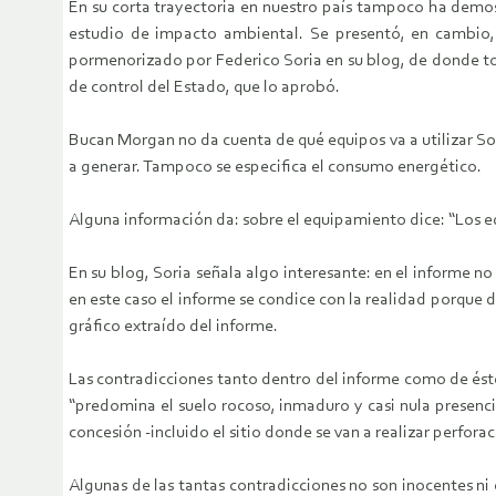
En su corta trayectoria en nuestro país tampoco ha demos
estudio de impacto ambiental. Se presentó, en cambio
pormenorizado por Federico Soria en su blog, de donde to
de control del Estado, que lo aprobó.
Bucan Morgan no da cuenta de qué equipos va a utilizar Sou
a generar. Tampoco se especifica el consumo energético.
Alguna información da: sobre el equipamiento dice: “Los eq
En su blog, Soria señala algo interesante: en el informe no
en este caso el informe se condice con la realidad porque d
gráfico extraído del informe.
Las contradicciones tanto dentro del informe como de éste 
“predomina el suelo rocoso, inmaduro y casi nula presenc
concesión -incluido el sitio donde se van a realizar perfora
Algunas de las tantas contradicciones no son inocentes n