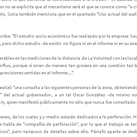
bien no se explicita que el mecanismo será el que se conoce como “a 
elo, Soria también menciona que en el apartado “Uso actual del suelo 
scribe: “El estudio socio-económico fue realizado por la empresa S
pero dicho estudio -de existir- no figura ni en el informe ni en su an
bles en las mediciones de la distancia de La Voluntad con las loca
erfluo, porque si erran de manera tan grosera en una cuestión tan
precisiones vertidas en el informe…”.
alizó “una consulta a las siguientes personas de la zona, obteniendo
e” del actual gobernador-, a un tal Oscar González –de mismo n
ín, quien manifestó públicamente no sólo que nunca fue consultado 
meses, de los cuales 3 y medio estarán dedicados a la perforación. Ha
se habla de “compañía de perforación”, por lo que el trabajo se te
cos”, pero tampoco da detalles sobre ello. Párrafo aparte se ded