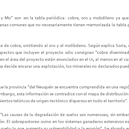
 y Mo” son -en la tabla periódica- cobre, oro y mobdileno ya que e
danas comunes que no necesariamente tienen memorizada la tabla pe
te de cobre, omitiendo al oro y el molibdeno. Según explica Soria, 
pectos que incluyen el proyecto sólo consignan “cobre diseminad
en el área del proyecto están enunciados en el IA, al menos en el ca
esa decide encarar una explotación, los minerales no declarados pued
ue la provincia “del Neuquén se encuentra comprendida en una regió
mbargo, esta información se contradice con el mapa de distribución 
ntos telúricos de origen tectónico dispersos en todo el territorio”.
 “Las causas de la degradación de suelos son numerosas, sin embar
ón. El sobrepastoreo ovino en los sistemas ganaderos extensivos es
el suelo lo que aumenta su vulnerabilidad a la erosión”. Se abunda 