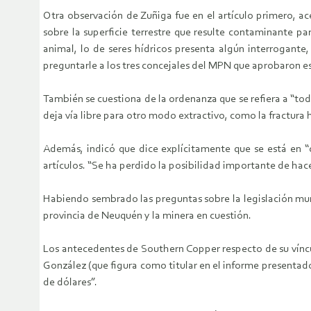
Otra observación de Zuñiga fue en el artículo primero, ac
sobre la superficie terrestre que resulte contaminante pa
animal, lo de seres hídricos presenta algún interrogant
preguntarle a los tres concejales del MPN que aprobaron 
También se cuestiona de la ordenanza que se refiera a “to
deja vía libre para otro modo extractivo, como la fractura h
Además, indicó que dice explícitamente que se está en “c
artículos. “Se ha perdido la posibilidad importante de h
Habiendo sembrado las preguntas sobre la legislación mun
provincia de Neuquén y la minera en cuestión.
Los antecedentes de Southern Copper respecto de su víncul
González (que figura como titular en el informe presentado
de dólares”.