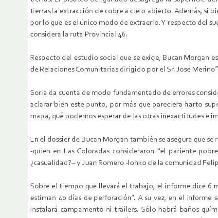
tierras la extracción de cobre a cielo abierto. Además, si 
por lo que es el único modo de extraerlo. Y respecto del su
considera la ruta Provincial 46.
Respecto del estudio social que se exige, Bucan Morgan e
de Relaciones Comunitarias dirigido por el Sr. José Merino”, 
Soria da cuenta de modo fundamentado de errores considera
aclarar bien este punto, por más que pareciera harto sup
mapa, qué podemos esperar de las otras inexactitudes e im
En el dossier de Bucan Morgan también se asegura que se re
-quien en Las Coloradas consideraron “el pariente pobr
¿casualidad?– y Juan Romero -lonko de la comunidad Felip
Sobre el tiempo que llevará el trabajo, el informe dice 6 
estiman 40 días de perforación”. A su vez, en el informe 
instalará campamento ni trailers. Sólo habrá baños quími