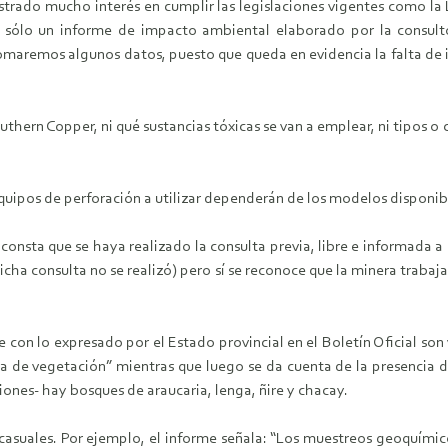
trado mucho interés en cumplir las legislaciones vigentes como la
, sólo un informe de impacto ambiental elaborado por la consul
maremos algunos datos, puesto que queda en evidencia la falta de in
thern Copper, ni qué sustancias tóxicas se van a emplear, ni tipos o
uipos de perforación a utilizar dependerán de los modelos disponibl
 consta que se haya realizado la consulta previa, libre e informada a
icha consulta no se realizó) pero sí se reconoce que la minera trabaj
con lo expresado por el Estado provincial en el Boletín Oficial son
ia de vegetación” mientras que luego se da cuenta de la presencia d
ciones- hay bosques de araucaria, lenga, ñire y chacay.
i casuales. Por ejemplo, el informe señala: “Los muestreos geoquími