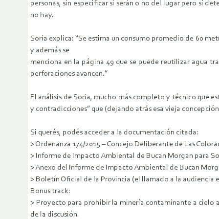
personas, sin especificar si serán o no del lugar pero sí 
no hay.
Soria explica: “Se estima un consumo promedio de 60 metro
y además se
menciona en la página 49 que se puede reutilizar agua tr
perforaciones avancen.”
El análisis de Soria, mucho más completo y técnico que es
y contradicciones” que (dejando atrás esa vieja concepción
Si querés, podés acceder a la documentación citada:
> Ordenanza 174/2015 – Concejo Deliberante de Las Colora
> Informe de Impacto Ambiental de Bucan Morgan para S
> Anexo del Informe de Impacto Ambiental de Bucan Mor
> Boletín Oficial de la Provincia (el llamado a la audiencia 
Bonus track:
> Proyecto para prohibir la minería contaminante a cielo a
de la discusión.