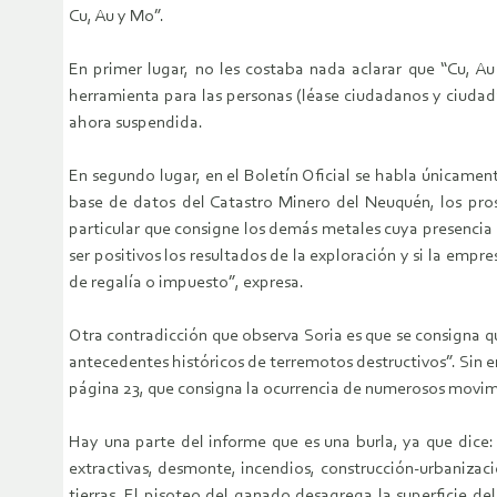
Cu, Au y Mo”.
En primer lugar, no les costaba nada aclarar que “Cu, Au
herramienta para las personas (léase ciudadanos y ciuda
ahora suspendida.
En segundo lugar, en el Boletín Oficial se habla únicamen
base de datos del Catastro Minero del Neuquén, los pros
particular que consigne los demás metales cuya presencia 
ser positivos los resultados de la exploración y si la empr
de regalía o impuesto”, expresa.
Otra contradicción que observa Soria es que se consigna q
antecedentes históricos de terremotos destructivos”. Sin e
página 23, que consigna la ocurrencia de numerosos movimie
Hay una parte del informe que es una burla, ya que dice:
extractivas, desmonte, incendios, construcción-urbanizaci
tierras. El pisoteo del ganado desagrega la superficie d