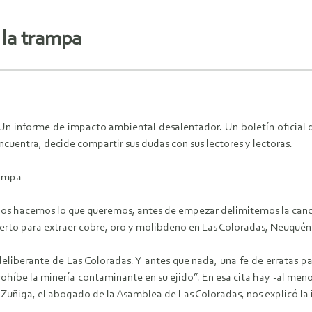
y la trampa
n informe de impacto ambiental desalentador. Un boletín oficial q
ncuentra, decide compartir sus dudas con sus lectores y lectoras.
rampa
os hacemos lo que queremos, antes de empezar delimitemos la canc
erto para extraer cobre, oro y molibdeno en Las Coloradas, Neuquén
eliberante de Las Coloradas. Y antes que nada, una fe de erratas pa
íbe la minería contaminante en su ejido”. En esa cita hay -al menos
uñiga, el abogado de la Asamblea de Las Coloradas, nos explicó la 