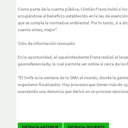
Como parte de la cuenta pública, Cristián Franz invitó a l
acogiéndose al beneficio establecido en la ley de exención 
que se cumpla la normativa ambiental. Por lo tanto, si a d
cuanto antes, mejor”.
Sitio de información renovado
En la oportunidad, el superintendente Franz realizó el lan
georreferenciada, la cual permite ver online si cerca de l
“El Snifa es la ventana de la SMA al mundo, donde la gente
organismo fiscalizador. Hay procesos que tienen más de 150
avanzando una denuncia que derivó en un proceso sancionat
ENTRADA ANTERIOR
ENTRADA SIGUIENTE