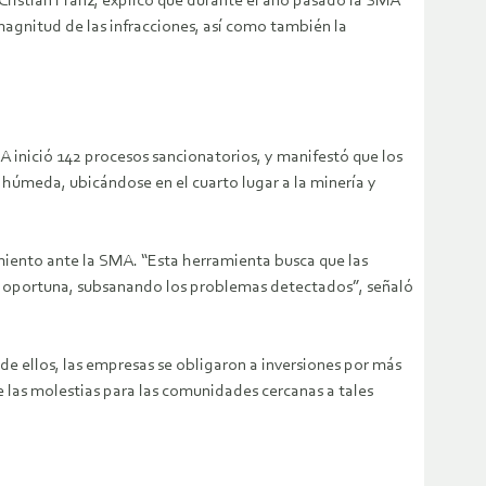
Cristián Franz, explicó que durante el año pasado la SMA
magnitud de las infracciones, así como también la
A inició 142 procesos sancionatorios, y manifestó que los
 húmeda, ubicándose en el cuarto lugar a la minería y
iento ante la SMA. “Esta herramienta busca que las
 y oportuna, subsanando los problemas detectados”, señaló
e ellos, las empresas se obligaron a inversiones por más
de las molestias para las comunidades cercanas a tales