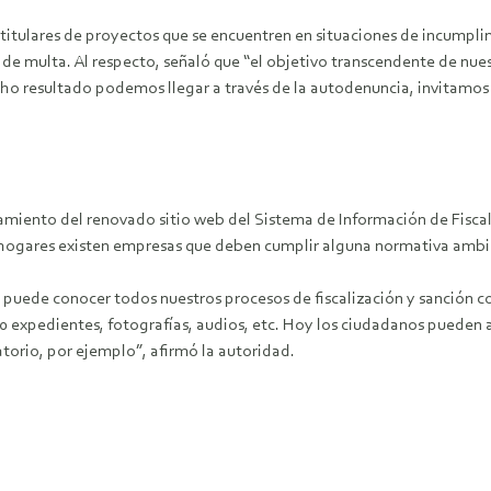
os titulares de proyectos que se encuentren en situaciones de incumpl
de multa. Al respecto, señaló que “el objetivo transcendente de nues
icho resultado podemos llegar a través de la autodenuncia, invitamo
zamiento del renovado sitio web del Sistema de Información de Fisca
os hogares existen empresas que deben cumplir alguna normativa ambie
 puede conocer todos nuestros procesos de fiscalización y sanción con
 expedientes, fotografías, audios, etc. Hoy los ciudadanos pueden ac
orio, por ejemplo”, afirmó la autoridad.