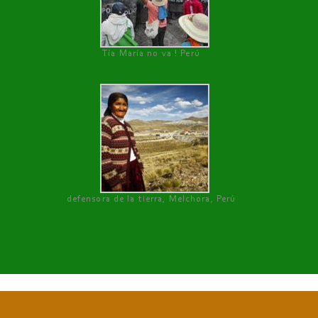
Tía María no va ! Perú
defensora de la tierra, Melchora, Perú