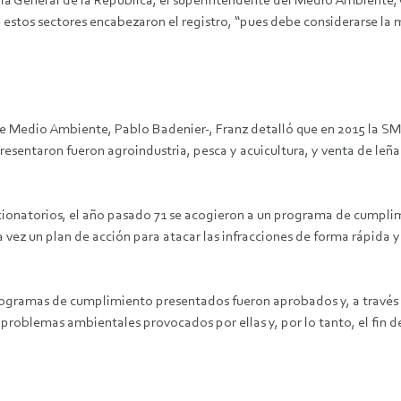
ía General de la República, el superintendente del Medio Ambiente, 
estos sectores encabezaron el registro, “pues debe considerarse la 
de Medio Ambiente, Pablo Badenier-, Franz detalló que en 2015 la SM
esentaron fueron agroindustria, pesca y acuicultura, y venta de leña
cionatorios, el año pasado 71 se acogieron a un programa de cumplim
 vez un plan de acción para atacar las infracciones de forma rápida
rogramas de cumplimiento presentados fueron aprobados y, a través d
s problemas ambientales provocados por ellas y, por lo tanto, el fin 