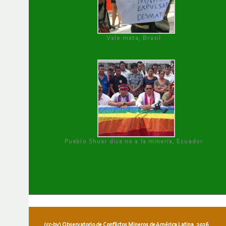
Vale mata, Brasil
Pueblo Shuar dice no a la minería, Ecuador
(cc-by) Observatorio de Conflictos Mineros de América Latina, 2026