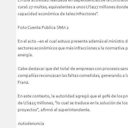
En una actividad realizada en dependencias de la Contralor
cursó 27 multas, equivalentes a unos US$27 millones donde 
capacidad económica de tales infractores”.
Foto Cuenta Publica SMA 2
En el acto –en el cual estuvo presente además el ministro 
sectores económicos que más infracciones a la normativa pr
energía.
Cabe destacar que del total de empresas con procesos san
compañías reconozcan las faltas cometidas, generando a la
Franz.
En este contexto, la autoridad agregó que el 90% de los p
de US$25 millones, “lo cual se traduce en la solución de lo
proyectos”, afirmó el superintendente.
Autodenuncia