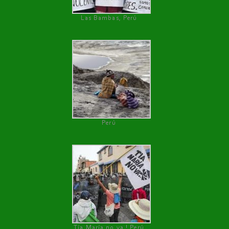
Las Bambas, Perú
Perú
Tía María no va ! Perú