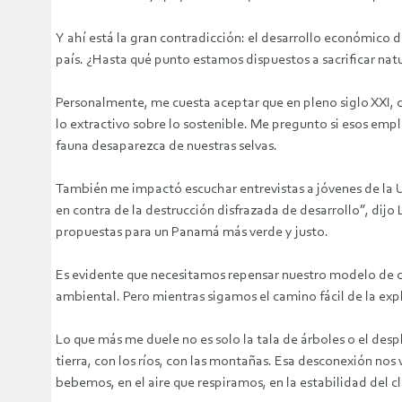
Y ahí está la gran contradicción: el desarrollo económico d
país. ¿Hasta qué punto estamos dispuestos a sacrificar nat
Personalmente, me cuesta aceptar que en pleno siglo XXI,
lo extractivo sobre lo sostenible. Me pregunto si esos em
fauna desaparezca de nuestras selvas.
También me impactó escuchar entrevistas a jóvenes de la 
en contra de la destrucción disfrazada de desarrollo”, dijo 
propuestas para un Panamá más verde y justo.
Es evidente que necesitamos repensar nuestro modelo de cr
ambiental. Pero mientras sigamos el camino fácil de la ex
Lo que más me duele no es solo la tala de árboles o el des
tierra, con los ríos, con las montañas. Esa desconexión nos 
bebemos, en el aire que respiramos, en la estabilidad del c