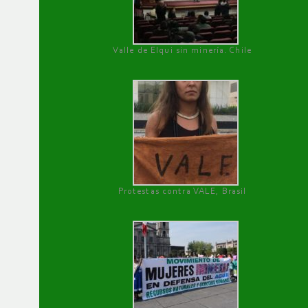
Valle de Elqui sin minería. Chile
Protestas contra VALE, Brasil