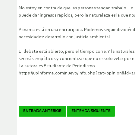
No estoy en contra de que las personas tengan trabajo. Lo
puede dar ingresos rápidos, pero la naturaleza es la que nos
Panamá está en una encrucijada. Podemos seguir dividiénd
necesidades: desarrollo con justicia ambiental.
El debate está abierto, pero el tiempo corre. Y la natura
ser más empáticos y concientizar que no es solo velar por 
La autora es Estudiante de Periodismo
https://upinforma.com/nuevo/info.php?cat=opinion&id=2
Navegador
ENTRADA ANTERIOR
ENTRADA SIGUIENTE
de