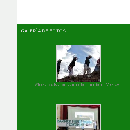
artículos
GALERÌA DE FOTOS
Wirakutas luchan contra la minería en México