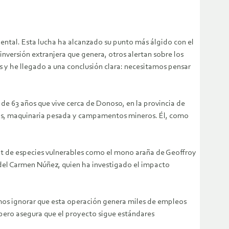
iental. Esta lucha ha alcanzado su punto más álgido con el
versión extranjera que genera, otros alertan sobre los
s y he llegado a una conclusión clara: necesitamos pensar
r de 63 años que vive cerca de Donoso, en la provincia de
nos, maquinaria pesada y campamentos mineros. Él, como
t de especies vulnerables como el mono araña de Geoffroy
a del Carmen Núñez, quien ha investigado el impacto
mos ignorar que esta operación genera miles de empleos
 pero asegura que el proyecto sigue estándares