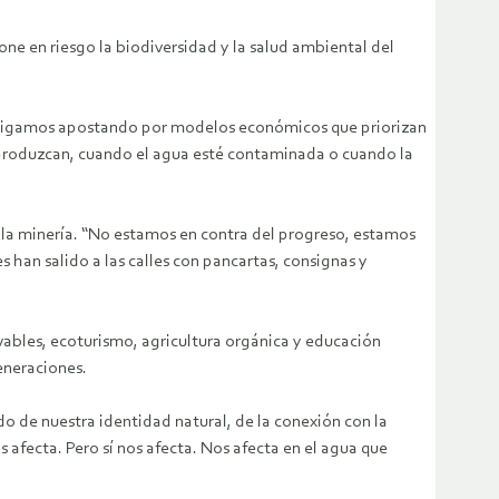
one en riesgo la biodiversidad y la salud ambiental del
, sigamos apostando por modelos económicos que priorizan
o produzcan, cuando el agua esté contaminada o cuando la
 la minería. “No estamos en contra del progreso, estamos
s han salido a las calles con pancartas, consignas y
ables, ecoturismo, agricultura orgánica y educación
eneraciones.
o de nuestra identidad natural, de la conexión con la
s afecta. Pero sí nos afecta. Nos afecta en el agua que