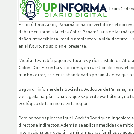
Laura Cedeñ
En los últimos años, Panamá se ha convertido en el epicent
debate en torno a la mina Cobre Panamá, una de las más gr
daños irreversibles al medio ambiente y la vida silvestre.
en el futuro, no solo en el presente.
“Aquí antes había jaguares, tucanes y ríos cristalinos. Ahor
Colón. Don Efraín ha visto cómo, en cuestión de años, el
muchos otros, se siente abandonado por un sistema que pr
Según un informe de la Sociedad Audubon de Panamá, la mi
y el águila harpía. “Una vez que se pierde ese hábitat, no
ecológico de la minería en la región.
Pero no todos piensan igual. Andrés Rodríguez, ingeniero
directos e indirectos. Además, se aplican medidas de mitig
internacionales y que, sin la mina, muchas familias se queda