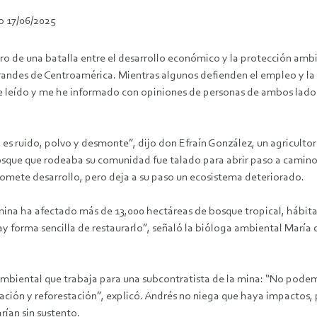
o 17/06/2025
ro de una batalla entre el desarrollo económico y la protección amb
andes de Centroamérica. Mientras algunos defienden el empleo y la in
 He leído y me he informado con opiniones de personas de ambos lado
a es ruido, polvo y desmonte”, dijo don Efraín González, un agriculto
 bosque que rodeaba su comunidad fue talado para abrir paso a cami
omete desarrollo, pero deja a su paso un ecosistema deteriorado.
na ha afectado más de 13,000 hectáreas de bosque tropical, hábita
 hay forma sencilla de restaurarlo”, señaló la bióloga ambiental Marí
 ambiental que trabaja para una subcontratista de la mina: “No pode
ación y reforestación”, explicó. Andrés no niega que haya impactos,
rían sin sustento.