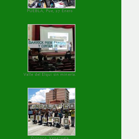
PUEBLA, Pue, 27 Enero
Valle del Elqui sin minería.
Orinoco, Venezuela