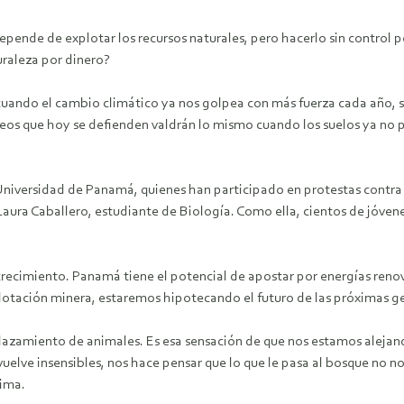
epende de explotar los recursos naturales, pero hacerlo sin control p
uraleza por dinero?
 cuando el cambio climático ya nos golpea con más fuerza cada año
pleos que hoy se defienden valdrán lo mismo cuando los suelos ya n
Universidad de Panamá, quienes han participado en protestas contra
Laura Caballero, estudiante de Biología. Como ella, cientos de jóvene
ecimiento. Panamá tiene el potencial de apostar por energías renov
plotación minera, estaremos hipotecando el futuro de las próximas g
plazamiento de animales. Es esa sensación de que nos estamos alejand
vuelve insensibles, nos hace pensar que lo que le pasa al bosque no no
lima.