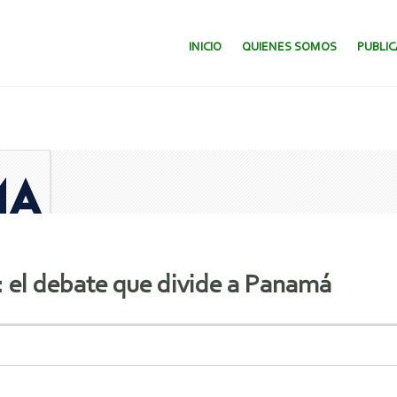
SALTAR AL CONTENIDO.
INICIO
QUIENES SOMOS
PUBLI
: el debate que divide a Panamá