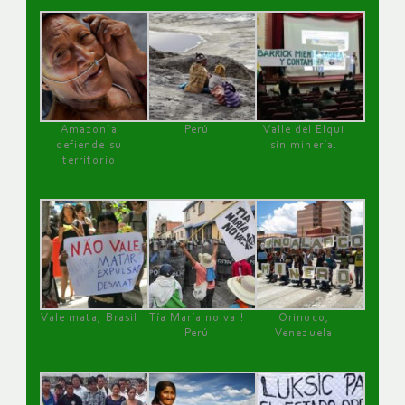
Amazonía
Perú
Valle del Elqui
defiende su
sin minería.
territorio
Vale mata, Brasil
Tía María no va !
Orinoco,
Perú
Venezuela