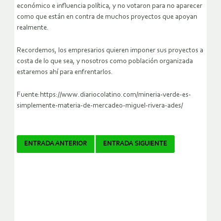
económico e influencia política, y no votaron para no aparecer
como que están en contra de muchos proyectos que apoyan
realmente.
Recordemos, los empresarios quieren imponer sus proyectos a
costa de lo que sea, y nosotros como población organizada
estaremos ahí para enfrentarlos.
Fuente:https://www.diariocolatino.com/mineria-verde-es-
simplemente-materia-de-mercadeo-miguel-rivera-ades/
Navegador
ENTRADA ANTERIOR
ENTRADA SIGUIENTE
de
artículos