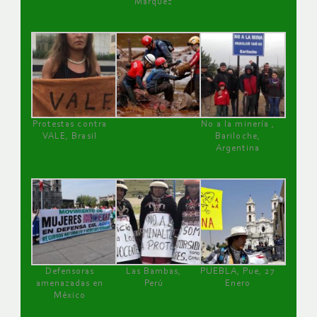
Márquez
Protestas contra
No a la minería ,
VALE, Brasil
Bariloche,
Argentina
Defensoras
Las Bambas,
PUEBLA, Pue, 27
amenazadas en
Perú
Enero
México