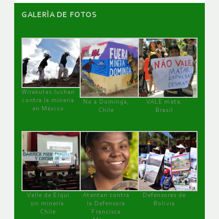
GALERÌA DE FOTOS
Wirakutas luchan
contra la minería
No a Dominga,
VALE mata,
en México
Chile
Brasil
Valle de Elqui
Atentan contra
Defensoras de
sin minería.
la Defensora
Bolivia
Chile
Francisca