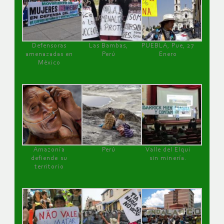
Defensoras
Las Bambas,
PUEBLA, Pue, 27
amenazadas en
Perú
Enero
México
Amazonía
Perú
Valle del Elqui
defiende su
sin minería.
territorio