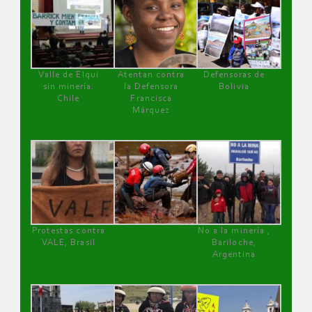
Valle de Elqui
Atentan contra
Defensoras de
sin minería.
la Defensora
Bolivia
Chile
Francisca
Márquez
Protestas contra
No a la minería ,
VALE, Brasil
Bariloche,
Argentina