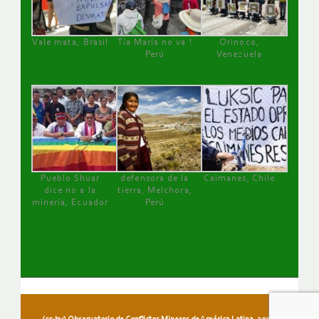
Vale mata, Brasil
Tía María no va !
Orinoco,
Perú
Venezuela
Pueblo Shuar
defensora de la
Caimanes, Chile
dice no a la
tierra, Melchora,
minería, Ecuador
Perú