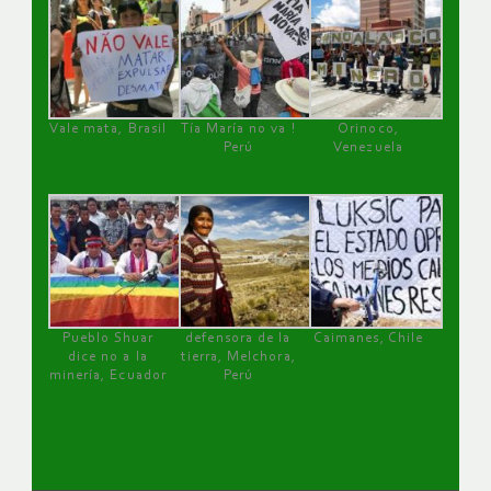
Vale mata, Brasil
Tía María no va !
Orinoco,
Perú
Venezuela
Pueblo Shuar
defensora de la
Caimanes, Chile
dice no a la
tierra, Melchora,
minería, Ecuador
Perú