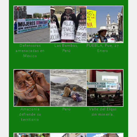
Defensoras
Las Bambas,
PUEBLA, Pue, 27
amenazadas en
Perú
Enero
México
Amazonía
Perú
Valle del Elqui
defiende su
sin minería.
territorio