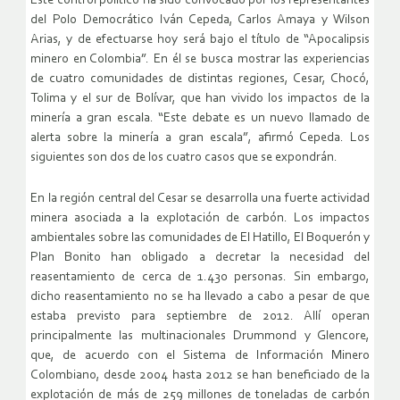
Este control político ha sido convocado por los representantes
del Polo Democrático Iván Cepeda, Carlos Amaya y Wilson
Arias, y de efectuarse hoy será bajo el título de “Apocalipsis
minero en Colombia”. En él se busca mostrar las experiencias
de cuatro comunidades de distintas regiones, Cesar, Chocó,
Tolima y el sur de Bolívar, que han vivido los impactos de la
minería a gran escala. “Este debate es un nuevo llamado de
alerta sobre la minería a gran escala”, afirmó Cepeda. Los
siguientes son dos de los cuatro casos que se expondrán.
En la región central del Cesar se desarrolla una fuerte actividad
minera asociada a la explotación de carbón. Los impactos
ambientales sobre las comunidades de El Hatillo, El Boquerón y
Plan Bonito han obligado a decretar la necesidad del
reasentamiento de cerca de 1.430 personas. Sin embargo,
dicho reasentamiento no se ha llevado a cabo a pesar de que
estaba previsto para septiembre de 2012. Allí operan
principalmente las multinacionales Drummond y Glencore,
que, de acuerdo con el Sistema de Información Minero
Colombiano, desde 2004 hasta 2012 se han beneficiado de la
explotación de más de 259 millones de toneladas de carbón