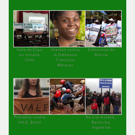
Valle de Elqui
Atentan contra
Defensoras de
sin minería.
la Defensora
Bolivia
Chile
Francisca
Márquez
Protestas contra
No a la minería ,
VALE, Brasil
Bariloche,
Argentina