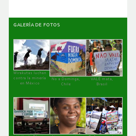
GALERÌA DE FOTOS
Wirakutas luchan
contra la minería
No a Dominga,
VALE mata,
en México
Chile
Brasil