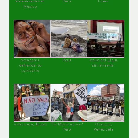
amenazadas en
Perú
Enero
México
Amazonía
Perú
Valle del Elqui
defiende su
sin minería.
territorio
Vale mata, Brasil
Tía María no va !
Orinoco,
Perú
Venezuela