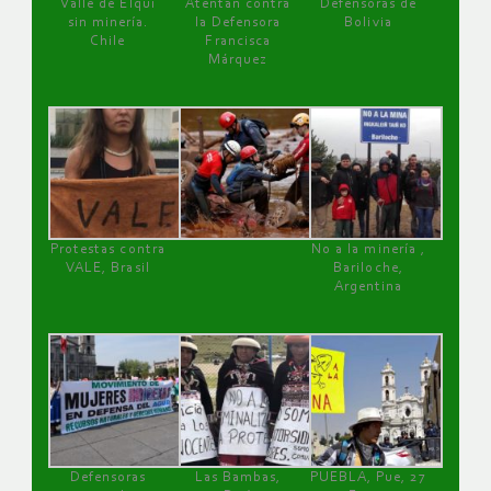
Valle de Elqui
Atentan contra
Defensoras de
sin minería.
la Defensora
Bolivia
Chile
Francisca
Márquez
Protestas contra
No a la minería ,
VALE, Brasil
Bariloche,
Argentina
Defensoras
Las Bambas,
PUEBLA, Pue, 27