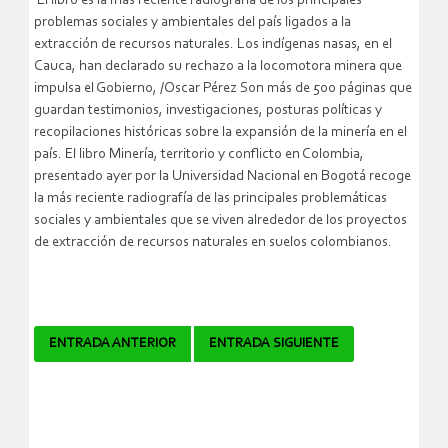
El libro es la más reciente radiografía de los principales
problemas sociales y ambientales del país ligados a la
extracción de recursos naturales. Los indígenas nasas, en el
Cauca, han declarado su rechazo a la locomotora minera que
impulsa el Gobierno, /Oscar Pérez Son más de 500 páginas que
guardan testimonios, investigaciones, posturas políticas y
recopilaciones históricas sobre la expansión de la minería en el
país. El libro Minería, territorio y conflicto en Colombia,
presentado ayer por la Universidad Nacional en Bogotá recoge
la más reciente radiografía de las principales problemáticas
sociales y ambientales que se viven alrededor de los proyectos
de extracción de recursos naturales en suelos colombianos.
Navegador
ENTRADA ANTERIOR
ENTRADA SIGUIENTE
de
artículos