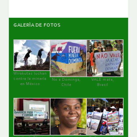
GALERÌA DE FOTOS
Wirakutas luchan
contra la minería
No a Dominga,
VALE mata,
en México
Chile
Brasil