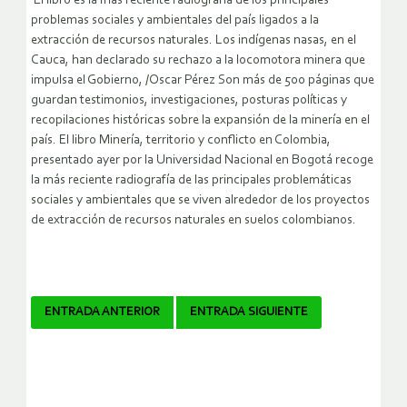
El libro es la más reciente radiografía de los principales
problemas sociales y ambientales del país ligados a la
extracción de recursos naturales. Los indígenas nasas, en el
Cauca, han declarado su rechazo a la locomotora minera que
impulsa el Gobierno, /Oscar Pérez Son más de 500 páginas que
guardan testimonios, investigaciones, posturas políticas y
recopilaciones históricas sobre la expansión de la minería en el
país. El libro Minería, territorio y conflicto en Colombia,
presentado ayer por la Universidad Nacional en Bogotá recoge
la más reciente radiografía de las principales problemáticas
sociales y ambientales que se viven alrededor de los proyectos
de extracción de recursos naturales en suelos colombianos.
Navegador
ENTRADA ANTERIOR
ENTRADA SIGUIENTE
de
artículos