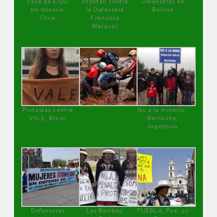
Valle de Elqui
Atentan contra
Defensoras de
sin minería.
la Defensora
Bolivia
Chile
Francisca
Márquez
Protestas contra
No a la minería ,
VALE, Brasil
Bariloche,
Argentina
Defensoras
Las Bambas,
PUEBLA, Pue, 27