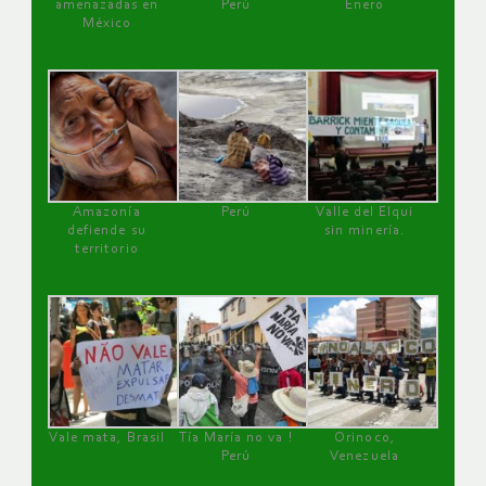
amenazadas en
Perú
Enero
México
Amazonía
Perú
Valle del Elqui
defiende su
sin minería.
territorio
Vale mata, Brasil
Tía María no va !
Orinoco,
Perú
Venezuela