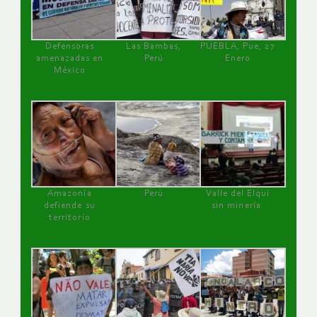
Defensoras
Las Bambas,
PUEBLA, Pue, 27
amenazadas en
Perú
Enero
México
Amazonía
Perú
Valle del Elqui
defiende su
sin minería.
territorio