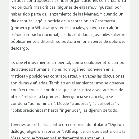
Miradas contrapuestas. Ambas organizaciones comenzaron a
recibir durísimas críticas (algunas de ellas muy injustas) por
haber sido parte del lanzamiento de las Memac. Y cuando un
día después llegó la noticia de la represión en Catamarca
(primero por Whatsapp y redes sociales, y luego con algún
módico impacto nacional) las dos entidades juveniles salieron
públicamente a difundir su postura en una suerte de doloroso
descargo.
Es que el movimiento ambiental, como cualquier otro campo
de actividad humana, no es homogéneo: conviven en él
matices y posiciones contrapuestas, y a veces las discusiones
son duras y afiladas. También en el ambientalismo se observa
con frecuencia la conducta que caracteriza a sectarismos de
otros ámbitos: a la primera divergencia se cancela, o se
condena “ad hominem”. Desde “traidores”, “alcahuetes” y
“colaboracionistas” hasta “ingenuos”, les dijeron de todo.
Jóvenes por el Clima emitió un comunicado titulado “Dijeron
diálogo, eligieron represión”. Allí explicaron que asistieron a la
Mesa porque “creemos fundamental avanzar en la