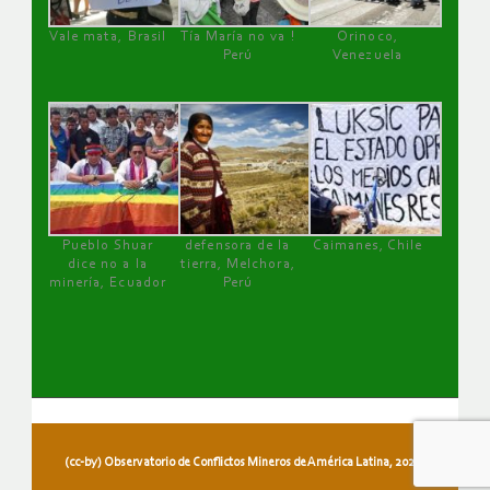
Vale mata, Brasil
Tía María no va !
Orinoco,
Perú
Venezuela
Pueblo Shuar
defensora de la
Caimanes, Chile
dice no a la
tierra, Melchora,
minería, Ecuador
Perú
(cc-by) Observatorio de Conflictos Mineros de América Latina, 2026