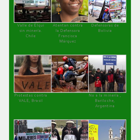
Valle de Elqui
Atentan contra
Defensoras de
sin minería.
la Defensora
Bolivia
Chile
Francisca
Márquez
Protestas contra
No a la minería ,
VALE, Brasil
Bariloche,
Argentina