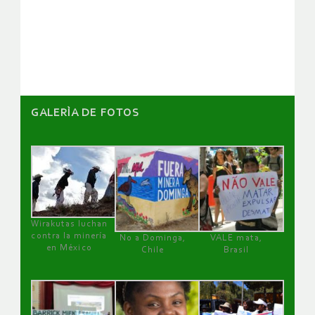
de
artículos
GALERÌA DE FOTOS
Wirakutas luchan
contra la minería
No a Dominga,
VALE mata,
en México
Chile
Brasil