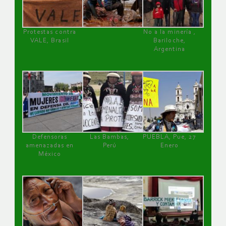
Protestas contra
No a la minería ,
VALE, Brasil
Bariloche,
Argentina
Defensoras
Las Bambas,
PUEBLA, Pue, 27
amenazadas en
Perú
Enero
México