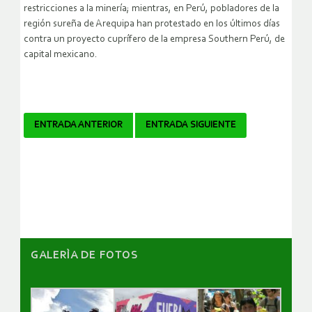
restricciones a la minería; mientras, en Perú, pobladores de la
región sureña de Arequipa han protestado en los últimos días
contra un proyecto cuprífero de la empresa Southern Perú, de
capital mexicano.
Navegador
ENTRADA ANTERIOR
ENTRADA SIGUIENTE
de
artículos
GALERÌA DE FOTOS