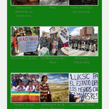
Amazonía
Perú
Valle del Elqui
defiende su
sin minería.
territorio
Vale mata, Brasil
Tía María no va !
Orinoco,
Perú
Venezuela
Pueblo Shuar
defensora de la
Caimanes, Chile
dice no a la
tierra, Melchora,