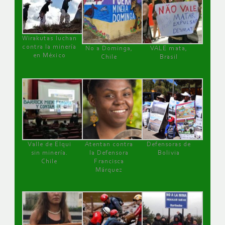
Wirakutas luchan
contra la minería
No a Dominga,
VALE mata,
en México
Chile
Brasil
Valle de Elqui
Atentan contra
Defensoras de
sin minería.
la Defensora
Bolivia
Chile
Francisca
Márquez