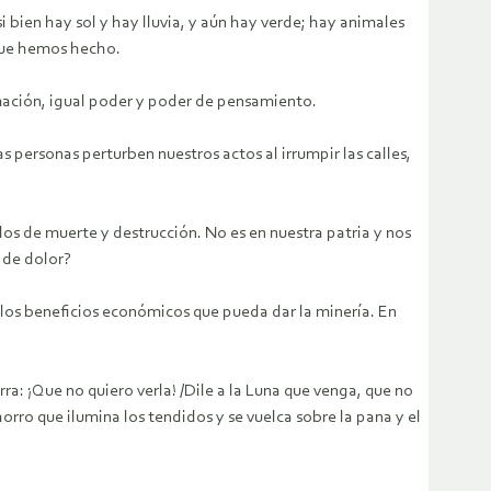
i bien hay sol y hay lluvia, y aún hay verde; hay animales
 que hemos hecho.
mación, igual poder y poder de pensamiento.
ersonas perturben nuestros actos al irrumpir las calles,
los de muerte y destrucción. No es en nuestra patria y nos
 de dolor?
 los beneficios económicos que pueda dar la minería. En
ra: ¡Que no quiero verla! /Dile a la Luna que venga, que no
horro que ilumina los tendidos y se vuelca sobre la pana y el