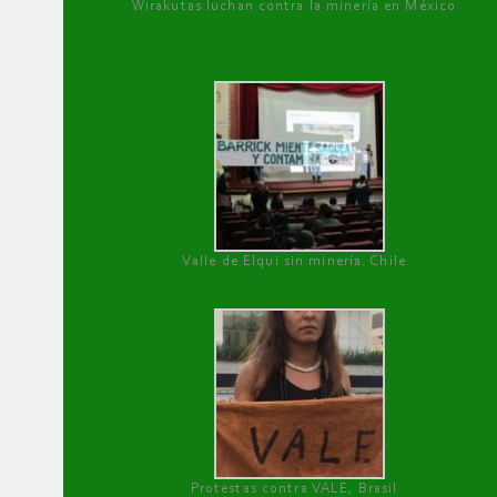
Wirakutas luchan contra la minería en México
Valle de Elqui sin minería. Chile
Protestas contra VALE, Brasil