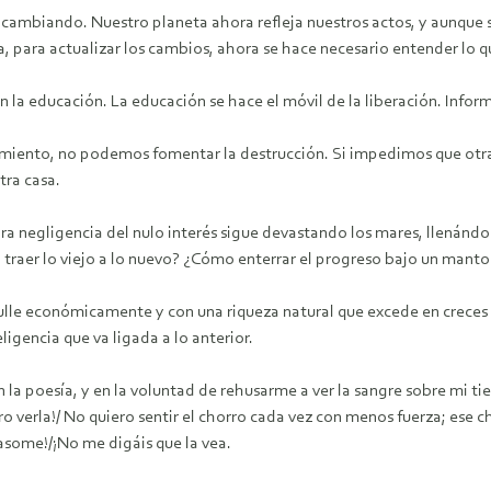
o cambiando. Nuestro planeta ahora refleja nuestros actos, y aunque s
dia, para actualizar los cambios, ahora se hace necesario entender lo
la educación. La educación se hace el móvil de la liberación. Infor
iento, no podemos fomentar la destrucción. Si impedimos que otras p
tra casa.
ara negligencia del nulo interés sigue devastando los mares, llenándo
 traer lo viejo a lo nuevo? ¿Cómo enterrar el progreso bajo un manto
bulle económicamente y con una riqueza natural que excede en creces
igencia que va ligada a lo anterior.
a poesía, y en la voluntad de rehusarme a ver la sangre sobre mi tier
ro verla!/ No quiero sentir el chorro cada vez con menos fuerza; ese c
some!/¡No me digáis que la vea.