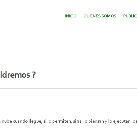
SALTAR AL CONTENIDO.
INICIO
QUIENES SOMOS
PUBLI
aldremos ?
e cuando llegue, si lo permiten, si así lo piensan y lo ejecutan lo