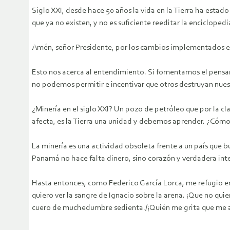
Siglo XXI, desde hace 50 años la vida en la Tierra ha estad
que ya no existen, y no es suficiente reeditar la enciclope
Amén, señor Presidente, por los cambios implementados en 
Esto nos acerca al entendimiento. Si fomentamos el pensam
no podemos permitir e incentivar que otros destruyan nues
¿Minería en el siglo XXI? Un pozo de petróleo que por la cl
afecta, es la Tierra una unidad y debemos aprender. ¿Cómo
La minería es una actividad obsoleta frente a un país que 
Panamá no hace falta dinero, sino corazón y verdadera intel
Hasta entonces, como Federico García Lorca, me refugio en l
quiero ver la sangre de Ignacio sobre la arena. ¡Que no quie
cuero de muchedumbre sedienta./¡Quién me grita que me a