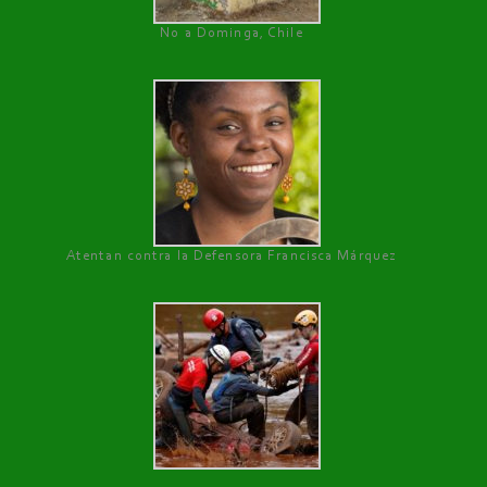
No a Dominga, Chile
Atentan contra la Defensora Francisca Márquez