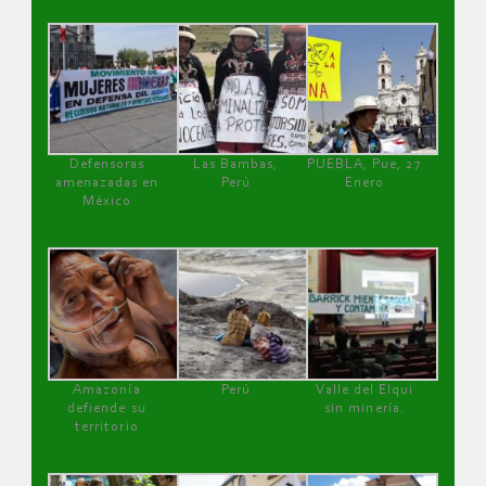
Defensoras
Las Bambas,
PUEBLA, Pue, 27
amenazadas en
Perú
Enero
México
Amazonía
Perú
Valle del Elqui
defiende su
sin minería.
territorio