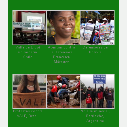
Valle de Elqui
Atentan contra
Defensoras de
sin minería.
la Defensora
Bolivia
Chile
Francisca
Márquez
Protestas contra
No a la minería ,
VALE, Brasil
Bariloche,
Argentina