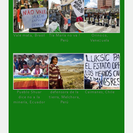
Vale mata, Brasil
Tía María no va !
Orinoco,
Perú
Venezuela
Pueblo Shuar
defensora de la
Caimanes, Chile
dice no a la
tierra, Melchora,
minería, Ecuador
Perú