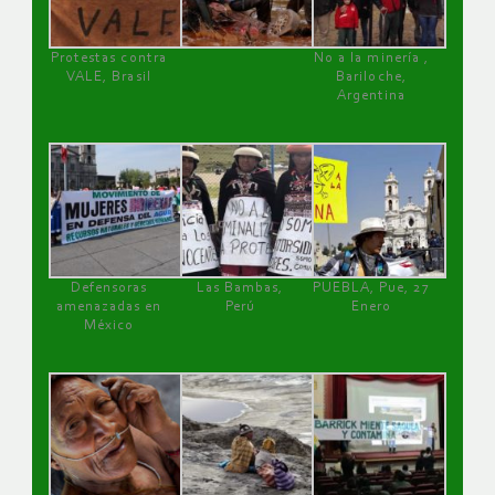
Protestas contra
No a la minería ,
VALE, Brasil
Bariloche,
Argentina
Defensoras
Las Bambas,
PUEBLA, Pue, 27
amenazadas en
Perú
Enero
México