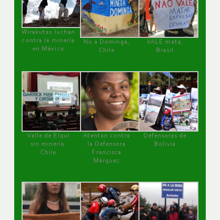
Wirakutas luchan
contra la minería
No a Dominga,
VALE mata,
en México
Chile
Brasil
Valle de Elqui
Atentan contra
Defensoras de
sin minería.
la Defensora
Bolivia
Chile
Francisca
Márquez