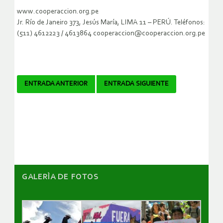
www.cooperaccion.org.pe
Jr. Río de Janeiro 373, Jesús María, LIMA 11 – PERÚ. Teléfonos:
(511) 4612223 / 4613864 cooperaccion@cooperaccion.org.pe
Navegador
ENTRADA ANTERIOR
ENTRADA SIGUIENTE
de
artículos
GALERÌA DE FOTOS