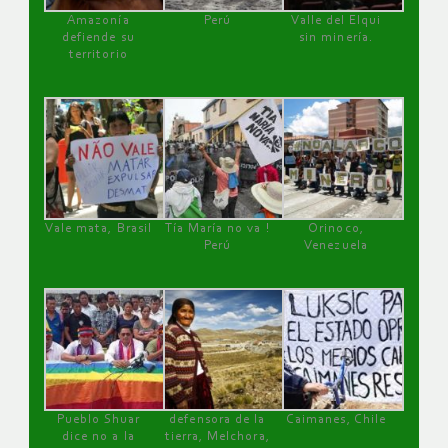
Amazonía
Perú
Valle del Elqui
defiende su
sin minería.
territorio
Vale mata, Brasil
Tía María no va !
Orinoco,
Perú
Venezuela
Pueblo Shuar
defensora de la
Caimanes, Chile
dice no a la
tierra, Melchora,