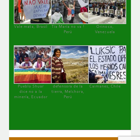
Vale mata, Brasil
Tía María no va !
Orinoco,
Perú
Venezuela
Pueblo Shuar
defensora de la
Caimanes, Chile
dice no a la
tierra, Melchora,
minería, Ecuador
Perú