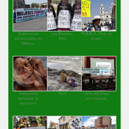
Defensoras
Las Bambas,
PUEBLA, Pue, 27
amenazadas en
Perú
Enero
México
Amazonía
Perú
Valle del Elqui
defiende su
sin minería.
territorio