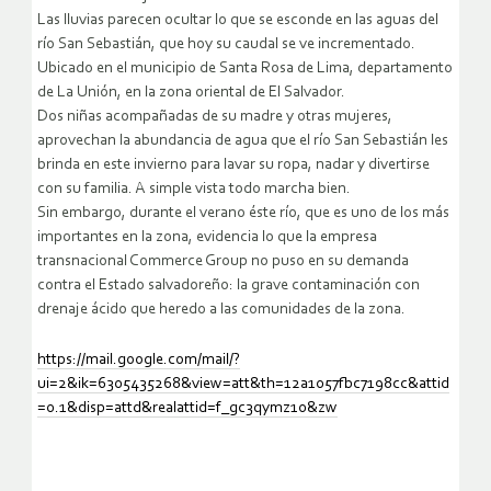
Las lluvias parecen ocultar lo que se esconde en las aguas del
río San Sebastián, que hoy su caudal se ve incrementado.
Ubicado en el municipio de Santa Rosa de Lima, departamento
de La Unión, en la zona oriental de El Salvador.
Dos niñas acompañadas de su madre y otras mujeres,
aprovechan la abundancia de agua que el río San Sebastián les
brinda en este invierno para lavar su ropa, nadar y divertirse
con su familia. A simple vista todo marcha bien.
Sin embargo, durante el verano éste río, que es uno de los más
importantes en la zona, evidencia lo que la empresa
transnacional Commerce Group no puso en su demanda
contra el Estado salvadoreño: la grave contaminación con
drenaje ácido que heredo a las comunidades de la zona.
https://mail.google.com/mail/?
ui=2&ik=6305435268&view=att&th=12a1057fbc7198cc&attid
=0.1&disp=attd&realattid=f_gc3qymz10&zw