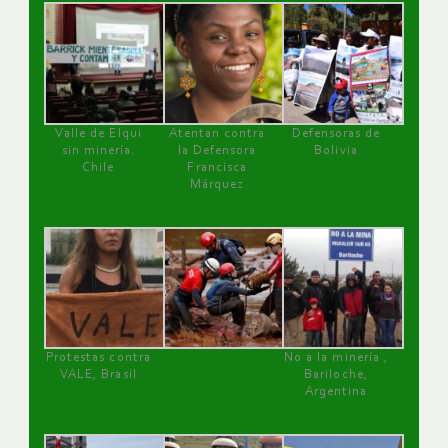
Valle de Elqui
Atentan contra
Defensoras de
sin minería.
la Defensora
Bolivia
Chile
Francisca
Márquez
Protestas contra
No a la minería ,
VALE, Brasil
Bariloche,
Argentina