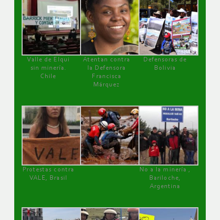
Valle de Elqui
Atentan contra
Defensoras de
sin minería.
la Defensora
Bolivia
Chile
Francisca
Márquez
Protestas contra
No a la minería ,
VALE, Brasil
Bariloche,
Argentina