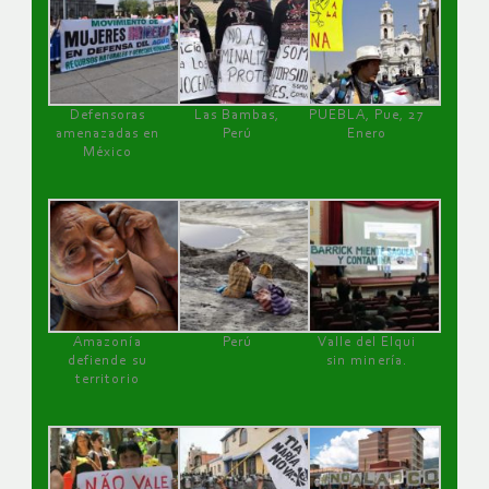
Defensoras
Las Bambas,
PUEBLA, Pue, 27
amenazadas en
Perú
Enero
México
Amazonía
Perú
Valle del Elqui
defiende su
sin minería.
territorio