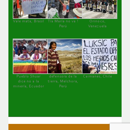
Vale mata, Brasil
Tía María no va !
Orinoco,
Perú
Venezuela
Pueblo Shuar
defensora de la
Caimanes, Chile
dice no a la
tierra, Melchora,
minería, Ecuador
Perú