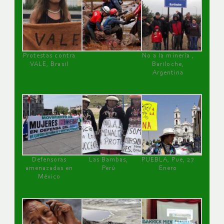
Protestas contra
No a la minería ,
VALE, Brasil
Bariloche,
Argentina
Defensoras
Las Bambas,
PUEBLA, Pue, 27
amenazadas en
Perú
Enero
México