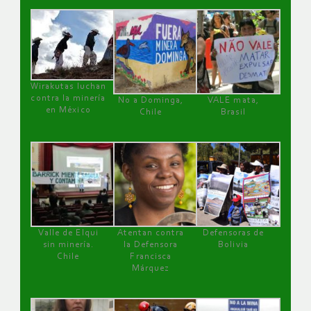
Wirakutas luchan
contra la minería
No a Dominga,
VALE mata,
en México
Chile
Brasil
Valle de Elqui
Atentan contra
Defensoras de
sin minería.
la Defensora
Bolivia
Chile
Francisca
Márquez