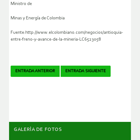
Ministro de
Minas y Energía de Colombia
Fuente:http://www.elcolombiano.com/negocios/antioquia-
entre-freno-y-avance-de-la-mineria-LC6523058
Navegador
ENTRADA ANTERIOR
ENTRADA SIGUIENTE
de
artículos
GALERÌA DE FOTOS