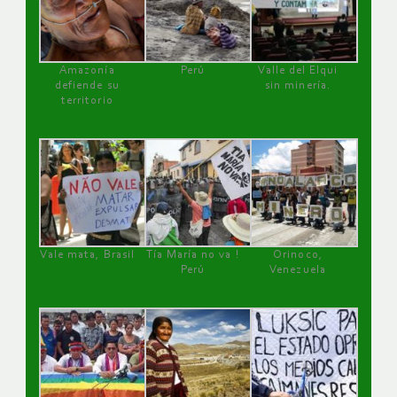
Amazonía
Perú
Valle del Elqui
defiende su
sin minería.
territorio
Vale mata, Brasil
Tía María no va !
Orinoco,
Perú
Venezuela