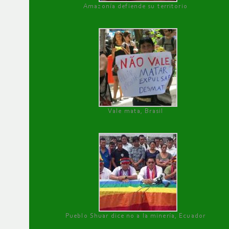
Amazonía defiende su territorio
Vale mata, Brasil
Pueblo Shuar dice no a la minería, Ecuador