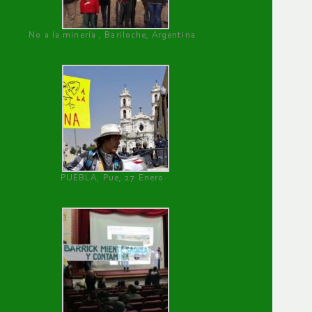
No a la minería , Bariloche, Argentina
PUEBLA, Pue, 27 Enero