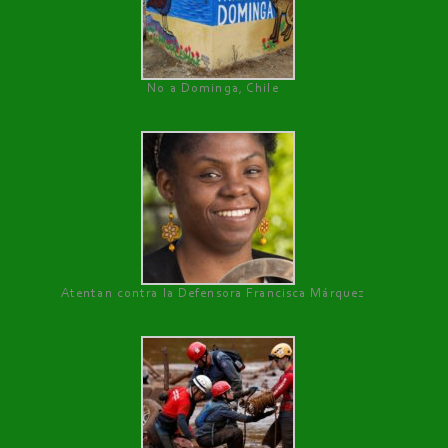
No a Dominga, Chile
Atentan contra la Defensora Francisca Márquez