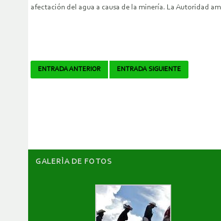
afectación del agua a causa de la minería. La Autoridad am
Navegador
ENTRADA ANTERIOR
ENTRADA SIGUIENTE
de
artículos
GALERÌA DE FOTOS