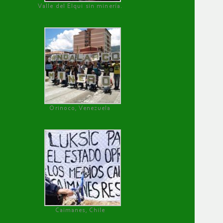
Valle del Elqui sin minería.
Orinoco, Venezuela
Caimanes, Chile