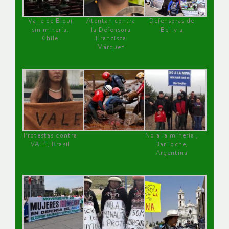
Valle de Elqui
Atentan contra
Defensoras de
sin minería.
la Defensora
Bolivia
Chile
Francisca
Márquez
Protestas contra
No a la minería ,
VALE, Brasil
Bariloche,
Argentina