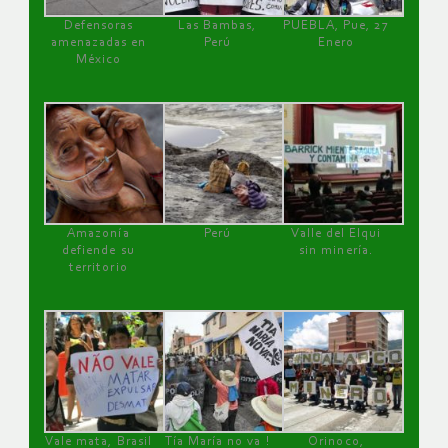
Defensoras
Las Bambas,
PUEBLA, Pue, 27
amenazadas en
Perú
Enero
México
Amazonía
Perú
Valle del Elqui
defiende su
sin minería.
territorio
Vale mata, Brasil
Tía María no va !
Orinoco,