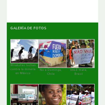
artículos
GALERÌA DE FOTOS
Wirakutas luchan
contra la minería
No a Dominga,
VALE mata,
en México
Chile
Brasil