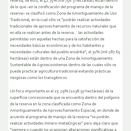
reserva, de esto, el 42.75% (mil 756.3 hectáreas) están dentro
de lo que –en la zonificación del programa de manejo de la
reserva– se clasificó como Zona de Amortiguamiento de Uso
Tradicional, en la cual sólo se “podrán realizar actividades
tradicionales de aprovechamiento de recursos naturales que
en ella se realizan antes de la reserva… las actividades
permitidas son aquellas hechas para la satisfacción de
necesidades básicas económicas y de los habitantes y
necesidades culturales del pueblo wixárika”; el 31% (mil 287.65
hectáreas) están dentro de una Zona de Amortiguamiento
Sustentable de Agroecosistemas dentro de las cuales sólo se
puede practicar agricultura tradicional evitando prácticas
riesgosas como los transgénicos.
Un foco importante es el 25.29% (1038.97 hectáreas) de la
superficie concesionada que se encuentra dentro del polígono
de la reserva en la zona clasificada como Zona de
Amortiguamiento de Aprovechamiento Especial, en donde de
acuerdo al programa de manejo de la reserva “se podrán
realizar actividades minero-metalúrgicas” pero deja claro que
“siempre y cuando no ocasionen alteraciones significativas a