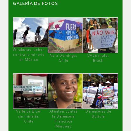
GALERÌA DE FOTOS
Wirakutas luchan
contra la minería
No a Dominga,
VALE mata,
en México
Chile
Brasil
Valle de Elqui
Atentan contra
Defensoras de
sin minería.
la Defensora
Bolivia
Chile
Francisca
Márquez