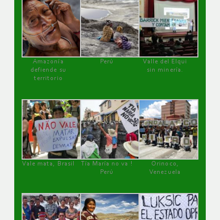
Amazonía
Perú
Valle del Elqui
defiende su
sin minería.
territorio
Vale mata, Brasil
Tía María no va !
Orinoco,
Perú
Venezuela