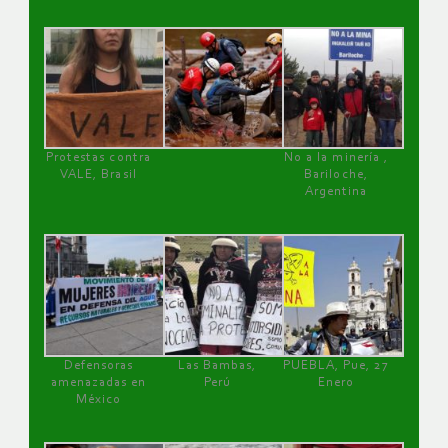
Protestas contra
No a la minería ,
VALE, Brasil
Bariloche,
Argentina
Defensoras
Las Bambas,
PUEBLA, Pue, 27
amenazadas en
Perú
Enero
México