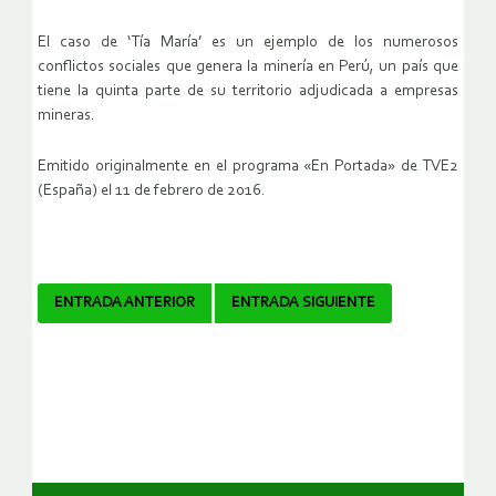
El caso de ‘Tía María’ es un ejemplo de los numerosos
conflictos sociales que genera la minería en Perú, un país que
tiene la quinta parte de su territorio adjudicada a empresas
mineras.
Emitido originalmente en el programa «En Portada» de TVE2
(España) el 11 de febrero de 2016.
Navegador
ENTRADA ANTERIOR
ENTRADA SIGUIENTE
de
artículos