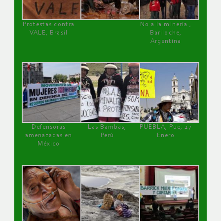
Protestas contra
No a la minería ,
VALE, Brasil
Bariloche,
Argentina
Defensoras
Las Bambas,
PUEBLA, Pue, 27
amenazadas en
Perú
Enero
México