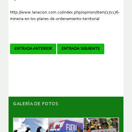
http://www.lanacion.com.co/index.php/opinion/item/271176-
mineria-en-los-planes-de-ordenamiento-territorial
Navegador
ENTRADA ANTERIOR
ENTRADA SIGUIENTE
de
artículos
GALERÌA DE FOTOS