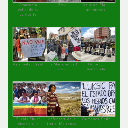
Amazonía
Perú
Valle del Elqui
defiende su
sin minería.
territorio
Vale mata, Brasil
Tía María no va !
Orinoco,
Perú
Venezuela
Pueblo Shuar
defensora de la
Caimanes, Chile
dice no a la
tierra, Melchora,