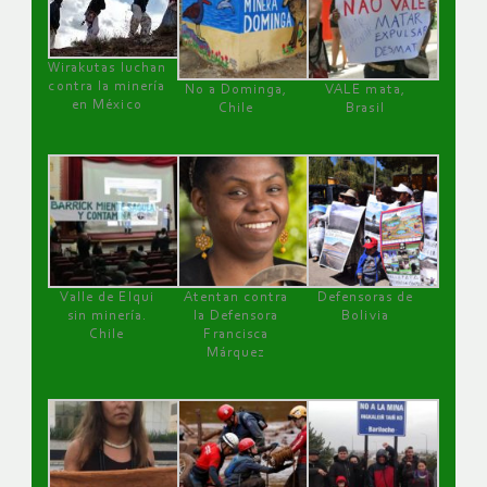
Wirakutas luchan
contra la minería
No a Dominga,
VALE mata,
en México
Chile
Brasil
Valle de Elqui
Atentan contra
Defensoras de
sin minería.
la Defensora
Bolivia
Chile
Francisca
Márquez