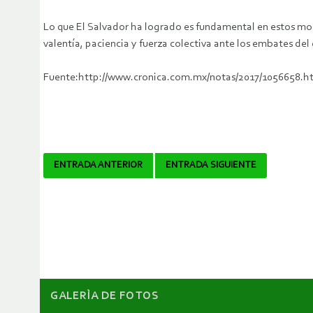
Lo que El Salvador ha logrado es fundamental en estos mom
valentía, paciencia y fuerza colectiva ante los embates del 
Fuente:http://www.cronica.com.mx/notas/2017/1056658.h
Navegador
ENTRADA ANTERIOR
ENTRADA SIGUIENTE
de
artículos
GALERÌA DE FOTOS