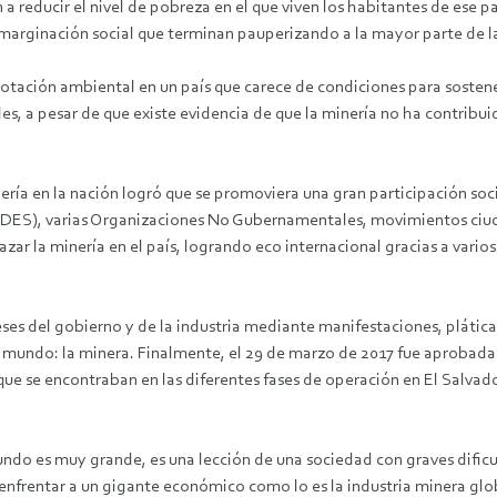
n a reducir el nivel de pobreza en el que viven los habitantes de ese 
marginación social que terminan pauperizando a la mayor parte de l
tación ambiental en un país que carece de condiciones para sostener
es, a pesar de que existe evidencia de que la minería no ha contribu
ería en la nación logró que se promoviera una gran participación so
CEDES), varias Organizaciones No Gubernamentales, movimientos ciud
ar la minería en el país, logrando eco internacional gracias a varios
reses del gobierno y de la industria mediante manifestaciones, plátic
 mundo: la minera. Finalmente, el 29 de marzo de 2017 fue aprobada 
que se encontraban en las diferentes fases de operación en El Salva
do es muy grande, es una lección de una sociedad con graves dificu
enfrentar a un gigante económico como lo es la industria minera glo