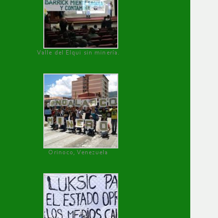
Valle del Elqui sin minería.
Orinoco, Venezuela