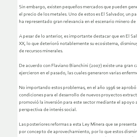
Sin embargo, existen pequeños mercados que pueden gener
el precio de los metales. Uno de estos es El Salvador, un p
ha representado gran relevancia en el escenario minero de
A pesar de lo anterior, es importante destacar que en El Sa
XX, lo que deterioró notablemente su ecosistema, disminu
de recursos minerales.
De acuerdo con Flaviano Bianchini (2007) existe una gran c
ejercieron en el pasado, las cuales generaron varias enferme
No importando estos problemas, en el año 1996 se aprobó un
condiciones para el desarrollo de nuevos proyectos extract
promovió la inversión para este sector mediante el apoyo a
perspectiva de interés social.
Las posteriores reformas a esta Ley Minera que se present
por concepto de aprovechamiento, por lo que estos disminuy