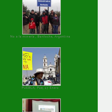
No a la minería , Bariloche, Argentina
PUEBLA, Pue, 27 Enero