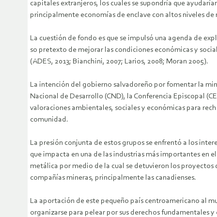
capitales extranjeros, los cuales se supondría que ayudaría
principalmente economías de enclave con altos niveles de 
La cuestión de fondo es que se impulsó una agenda de explo
so pretexto de mejorar las condiciones económicas y social
(ADES, 2013; Bianchini, 2007; Larios, 2008; Moran 2005).
La intención del gobierno salvadoreño por fomentar la min
Nacional de Desarrollo (CND), la Conferencia Episcopal (
valoraciones ambientales, sociales y económicas para rechaz
comunidad.
La presión conjunta de estos grupos se enfrentó a los inte
que impacta en una de las industrias más importantes en el
metálica por medio de la cual se detuvieron los proyectos 
compañías mineras, principalmente las canadienses.
La aportación de este pequeño país centroamericano al mun
organizarse para pelear por sus derechos fundamentales y 