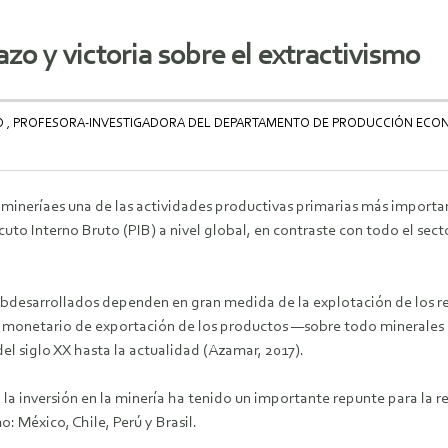
azo y victoria sobre el extractivismo
 , PROFESORA-INVESTIGADORA DEL DEPARTAMENTO DE PRODUCCIÓN ECON
 mineríaes una de las actividades productivas primarias más importa
cuto Interno Bruto (PIB) a nivel global, en contraste con todo el sec
ubdesarrollados dependen en gran medida de la explotación de los r
r monetario de exportación de los productos —sobre todo minerales 
el siglo XX hasta la actualidad (Azamar, 2017).
, la inversión en la minería ha tenido un importante repunte para la
 México, Chile, Perú y Brasil.