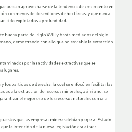
ue buscan aprovecharse de la tendencia de crecimiento en
región con menos de dos millones de hectáreas, y que nunca
 han sido explotados a profundidad.
te buena parte del siglo XVIII y hasta mediados del siglo
mano, demostrando con ello que no es viable la extracción
ontaminados por las actividades extractivas que se
os lugares.
los partidos de derecha, la cual se enfocó en facilitar las
adas a la extracción de recursos minerales; asimismo, se
arantizar el mejor uso de los recursos naturales con una
impuestos que las empresas mineras debían pagar al Estado
ue la intención de la nueva legislación era atraer