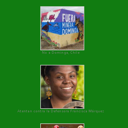
No a Dominga, Chile
Atentan contra la Defensora Francisca Márquez