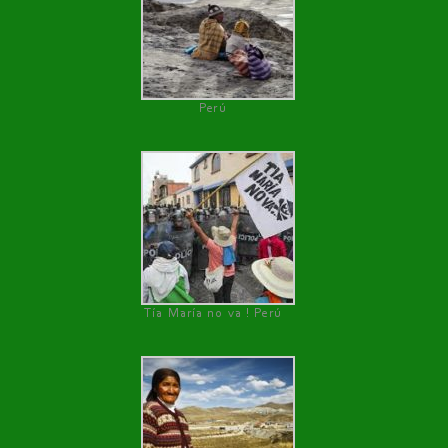
Perú
Tía María no va ! Perú