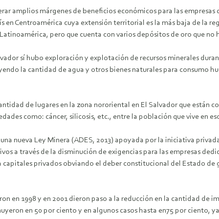
ar amplios márgenes de beneficios económicos para las empresas q
aís en Centroamérica cuya extensión territorial es la más baja de la 
 Latinoamérica, pero que cuenta con varios depósitos de oro que no
lvador sí hubo exploración y explotación de recursos minerales duran
yendo la cantidad de agua y otros bienes naturales para consumo hu
antidad de lugares en la zona nororiental en El Salvador que están c
dades como: cáncer, silicosis, etc., entre la población que vive en es
a nueva Ley Minera (ADES, 2013) apoyada por la iniciativa privada y 
ivos a través de la disminución de exigencias para las empresas dedic
 capitales privados obviando el deber constitucional del Estado de g
aron en 1998 y en 2001 dieron paso a la reducción en la cantidad de 
eron en 50 por ciento y en algunos casos hasta en75 por ciento, ya q