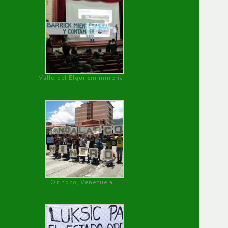
Valle del Elqui sin minería.
Orinoco, Venezuela