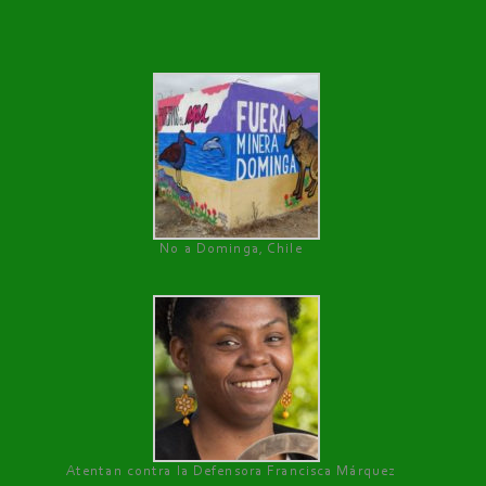
No a Dominga, Chile
Atentan contra la Defensora Francisca Márquez