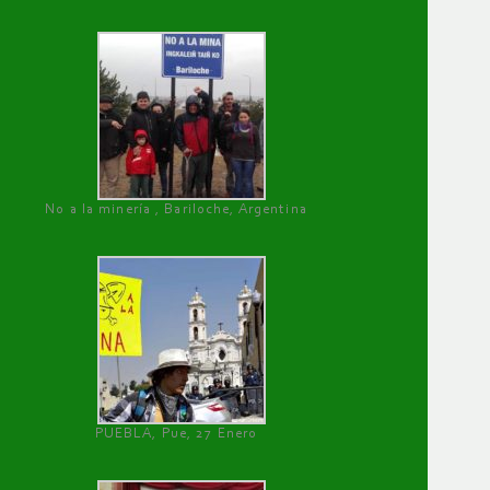
No a la minería , Bariloche, Argentina
PUEBLA, Pue, 27 Enero