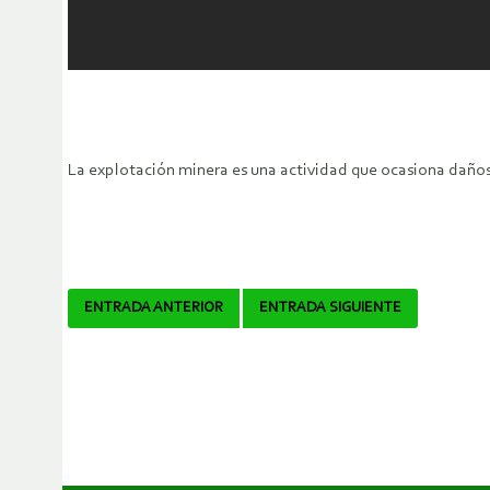
La explotación minera es una actividad que ocasiona daño
Navegador
ENTRADA ANTERIOR
ENTRADA SIGUIENTE
de
artículos