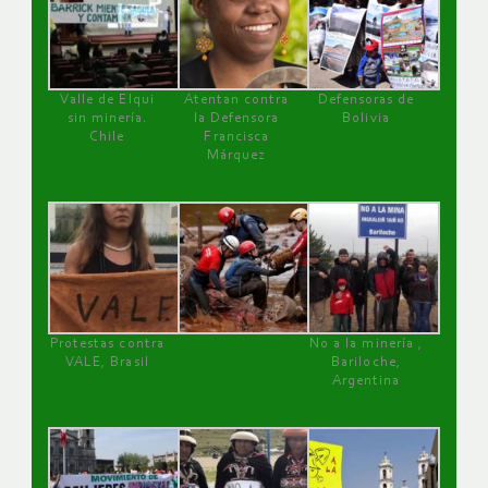
Valle de Elqui
Atentan contra
Defensoras de
sin minería.
la Defensora
Bolivia
Chile
Francisca
Márquez
Protestas contra
No a la minería ,
VALE, Brasil
Bariloche,
Argentina