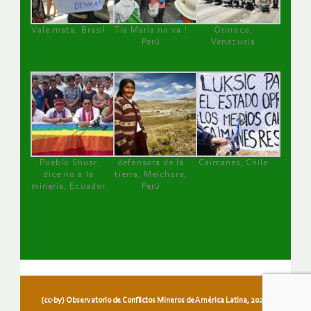
Vale mata, Brasil
Tía María no va !
Orinoco,
Perú
Venezuela
Pueblo Shuar
defensora de la
Caimanes, Chile
dice no a la
tierra, Melchora,
minería, Ecuador
Perú
(cc-by) Observatorio de Conflictos Mineros de América Latina, 2026