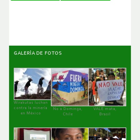
de
artículos
GALERÌA DE FOTOS
Wirakutas luchan
contra la minería
No a Dominga,
VALE mata,
en México
Chile
Brasil