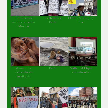
Defensoras
Las Bambas,
PUEBLA, Pue, 27
amenazadas en
Perú
Enero
México
Amazonía
Perú
Valle del Elqui
defiende su
sin minería.
territorio