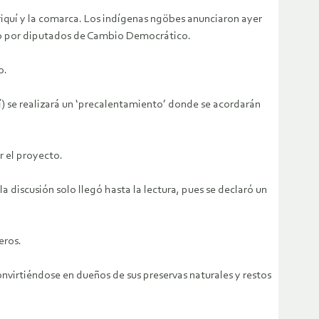
riquí y la comarca. Los indígenas ngöbes anunciaron ayer
do por diputados de Cambio Democrático.
o.
) se realizará un ‘precalentamiento’ donde se acordarán
r el proyecto.
 discusión solo llegó hasta la lectura, pues se declaró un
eros.
nvirtiéndose en dueños de sus preservas naturales y restos