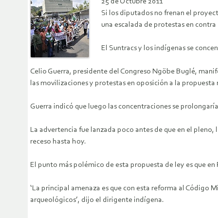
25 de Octubre 2011
Si los diputados no frenan el proye
una escalada de protestas en contr
El Suntracs y los indígenas se conce
Celio Guerra, presidente del Congreso Ngöbe Buglé, manife
las movilizaciones y protestas en oposición a la propuesta
Guerra indicó que luego las concentraciones se prolongaría
La advertencia fue lanzada poco antes de que en el pleno, l
receso hasta hoy.
El punto más polémico de esta propuesta de ley es que en 
‘La principal amenaza es que con esta reforma al Código Mi
arqueológicos’, dijo el dirigente indígena.