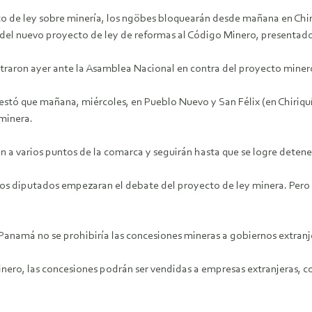
cto de ley sobre minería, los ngöbes bloquearán desde mañana en Chi
a del nuevo proyecto de ley de reformas al Código Minero, presenta
ntraron ayer ante la Asamblea Nacional en contra del proyecto miner
stó que mañana, miércoles, en Pueblo Nuevo y San Félix (en Chiriquí
 minera.
n a varios puntos de la comarca y seguirán hasta que se logre detene
os diputados empezaran el debate del proyecto de ley minera. Pero la
Panamá no se prohibiría las concesiones mineras a gobiernos extranj
nero, las concesiones podrán ser vendidas a empresas extranjeras, co