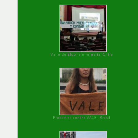
Valle de Elqui sin minería. Chile
Protestas contra VALE, Brasil