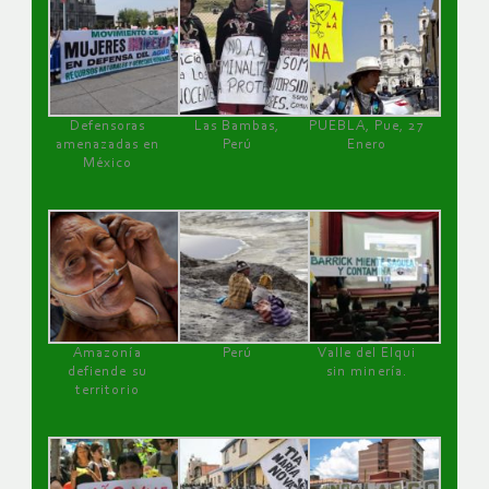
Defensoras
Las Bambas,
PUEBLA, Pue, 27
amenazadas en
Perú
Enero
México
Amazonía
Perú
Valle del Elqui
defiende su
sin minería.
territorio