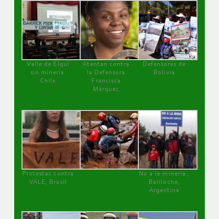
Valle de Elqui
Atentan contra
Defensoras de
sin minería.
la Defensora
Bolivia
Chile
Francisca
Márquez
Protestas contra
No a la minería ,
VALE, Brasil
Bariloche,
Argentina