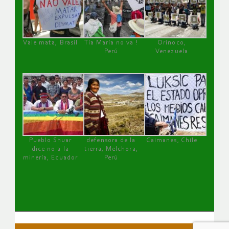
Vale mata, Brasil
Tía María no va !
Orinoco,
Perú
Venezuela
Pueblo Shuar
defensora de la
Caimanes, Chile
dice no a la
tierra, Melchora,
minería, Ecuador
Perú