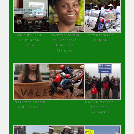
Valle de Elqui
Atentan contra
Defensoras de
sin minería.
la Defensora
Bolivia
Chile
Francisca
Márquez
Protestas contra
No a la minería ,
VALE, Brasil
Bariloche,
Argentina