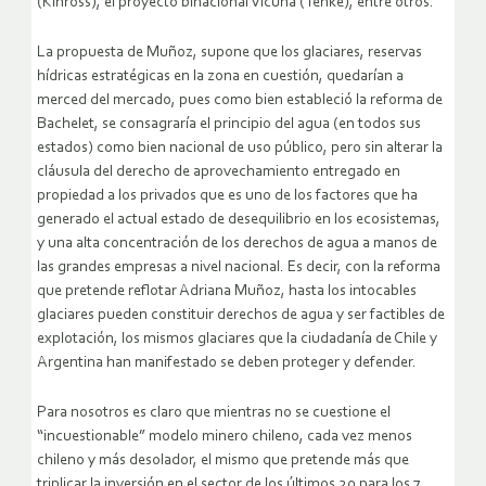
(Kinross), el proyecto binacional Vicuña (Tenke), entre otros.
La propuesta de Muñoz, supone que los glaciares, reservas
hídricas estratégicas en la zona en cuestión, quedarían a
merced del mercado, pues como bien estableció la reforma de
Bachelet, se consagraría el principio del agua (en todos sus
estados) como bien nacional de uso público, pero sin alterar la
cláusula del derecho de aprovechamiento entregado en
propiedad a los privados que es uno de los factores que ha
generado el actual estado de desequilibrio en los ecosistemas,
y una alta concentración de los derechos de agua a manos de
las grandes empresas a nivel nacional. Es decir, con la reforma
que pretende reflotar Adriana Muñoz, hasta los intocables
glaciares pueden constituir derechos de agua y ser factibles de
explotación, los mismos glaciares que la ciudadanía de Chile y
Argentina han manifestado se deben proteger y defender.
Para nosotros es claro que mientras no se cuestione el
“incuestionable” modelo minero chileno, cada vez menos
chileno y más desolador, el mismo que pretende más que
triplicar la inversión en el sector de los últimos 20 para los 7