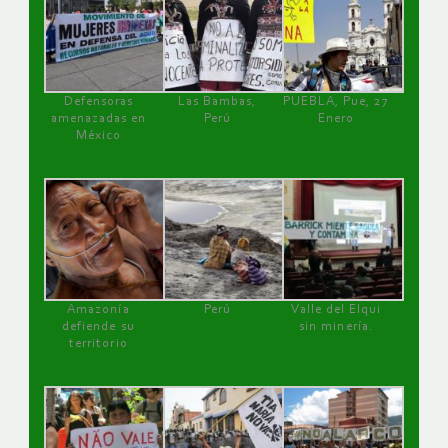
Defensoras
Las Bambas,
PUEBLA, Pue, 27
amenazadas en
Perú
Enero
México
Amazonía
Perú
Valle del Elqui
defiende su
sin minería.
territorio