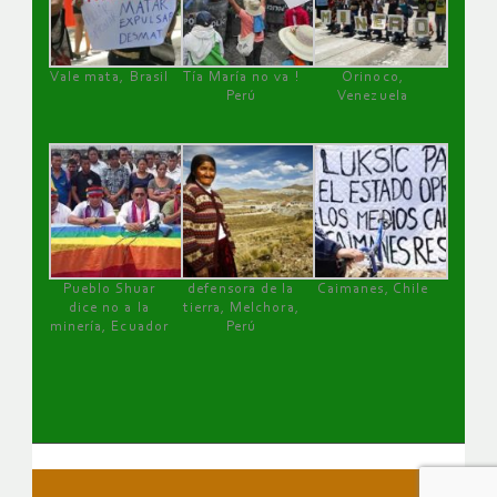
Vale mata, Brasil
Tía María no va !
Orinoco,
Perú
Venezuela
Pueblo Shuar
defensora de la
Caimanes, Chile
dice no a la
tierra, Melchora,
minería, Ecuador
Perú