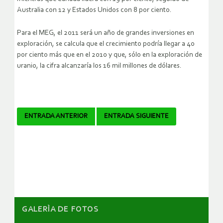
Australia con 12 y Estados Unidos con 8 por ciento.
Para el MEG, el 2011 será un año de grandes inversiones en
exploración, se calcula que el crecimiento podría llegar a 40
por ciento más que en el 2010 y que, sólo en la exploración de
uranio, la cifra alcanzaría los 16 mil millones de dólares.
Navegador
ENTRADA ANTERIOR
ENTRADA SIGUIENTE
de
artículos
GALERÌA DE FOTOS