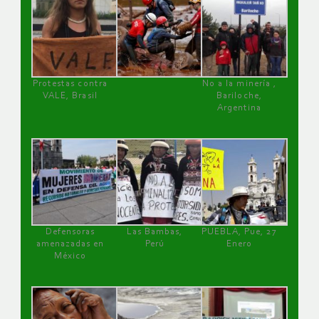
Protestas contra
No a la minería ,
VALE, Brasil
Bariloche,
Argentina
Defensoras
Las Bambas,
PUEBLA, Pue, 27
amenazadas en
Perú
Enero
México