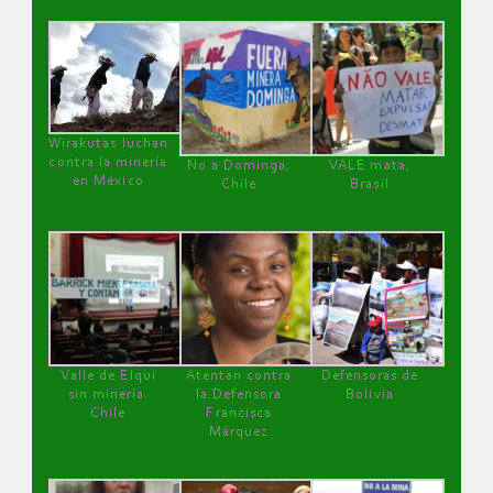
Wirakutas luchan
contra la minería
No a Dominga,
VALE mata,
en México
Chile
Brasil
Valle de Elqui
Atentan contra
Defensoras de
sin minería.
la Defensora
Bolivia
Chile
Francisca
Márquez