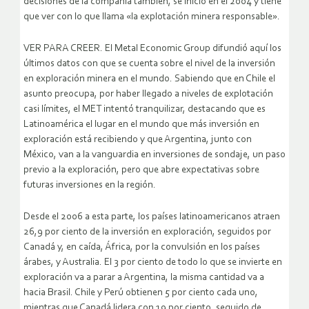
decisiones de la compañía también, se inició en el 2004 y tiene
que ver con lo que llama «la explotación minera responsable».
VER PARA CREER. El Metal Economic Group difundió aquí los
últimos datos con que se cuenta sobre el nivel de la inversión
en exploración minera en el mundo. Sabiendo que en Chile el
asunto preocupa, por haber llegado a niveles de explotación
casi límites, el MET intentó tranquilizar, destacando que es
Latinoamérica el lugar en el mundo que más inversión en
exploración está recibiendo y que Argentina, junto con
México, van a la vanguardia en inversiones de sondaje, un paso
previo a la exploración, pero que abre expectativas sobre
futuras inversiones en la región.
Desde el 2006 a esta parte, los países latinoamericanos atraen
26,9 por ciento de la inversión en exploración, seguidos por
Canadá y, en caída, África, por la convulsión en los países
árabes, y Australia. El 3 por ciento de todo lo que se invierte en
exploración va a parar a Argentina, la misma cantidad va a
hacia Brasil. Chile y Perú obtienen 5 por ciento cada uno,
mientras que Canadá lidera con 19 por ciento, seguido de