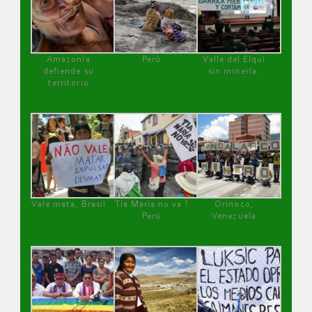
Amazonía
Perú
Valle del Elqui
defiende su
sin minería.
territorio
Vale mata, Brasil
Tía María no va !
Orinoco,
Perú
Venezuela