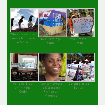
Wirakutas luchan
contra la minería
No a Dominga,
VALE mata,
en México
Chile
Brasil
Valle de Elqui
Atentan contra
Defensoras de
sin minería.
la Defensora
Bolivia
Chile
Francisca
Márquez