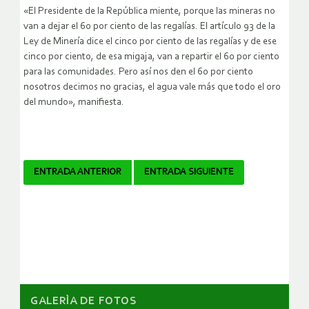
«El Presidente de la República miente, porque las mineras no
van a dejar el 60 por ciento de las regalías. El artículo 93 de la
Ley de Minería dice el cinco por ciento de las regalías y de ese
cinco por ciento, de esa migaja, van a repartir el 60 por ciento
para las comunidades. Pero así nos den el 60 por ciento
nosotros decimos no gracias, el agua vale más que todo el oro
del mundo», manifiesta.
Navegador
ENTRADA ANTERIOR
ENTRADA SIGUIENTE
de
artículos
GALERÌA DE FOTOS