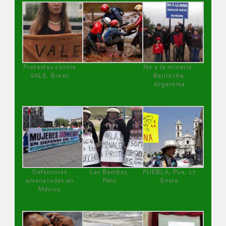
Protestas contra
No a la minería ,
VALE, Brasil
Bariloche,
Argentina
Defensoras
Las Bambas,
PUEBLA, Pue, 27
amenazadas en
Perú
Enero
México