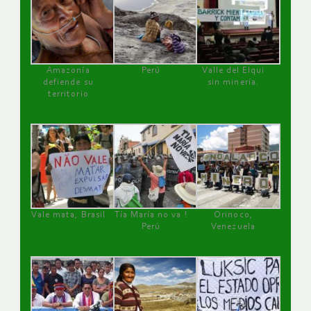
Amazonía
Perú
Valle del Elqui
defiende su
sin minería.
territorio
Vale mata, Brasil
Tía María no va !
Orinoco,
Perú
Venezuela