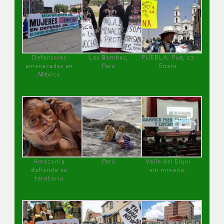
Defensoras
Las Bambas,
PUEBLA, Pue, 27
amenazadas en
Perú
Enero
México
Amazonía
Perú
Valle del Elqui
defiende su
sin minería.
territorio