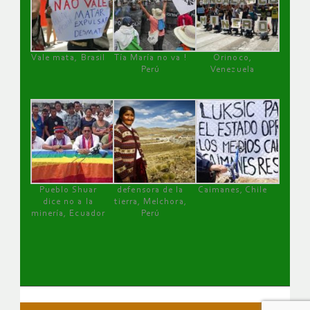
Vale mata, Brasil
Tía María no va !
Orinoco,
Perú
Venezuela
Pueblo Shuar
defensora de la
Caimanes, Chile
dice no a la
tierra, Melchora,
minería, Ecuador
Perú