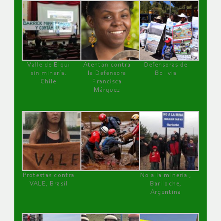
Valle de Elqui
Atentan contra
Defensoras de
sin minería.
la Defensora
Bolivia
Chile
Francisca
Márquez
Protestas contra
No a la minería ,
VALE, Brasil
Bariloche,
Argentina