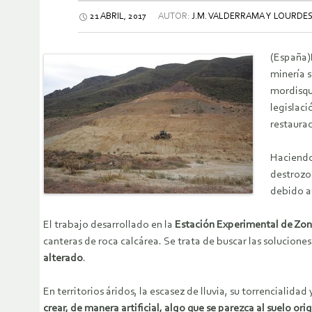
21 ABRIL, 2017
AUTOR:
J.M. VALDERRAMA Y LOURDES 
(España)L
minería 
mordisq
legislaci
restaurac
Haciendo 
destrozos
debido a
El trabajo desarrollado en la
Estación Experimental de Zon
canteras de roca calcárea. Se trata de buscar las solucion
alterado
.
En territorios áridos, la escasez de lluvia, su torrencialid
crear, de manera artificial, algo que se parezca al suelo orig