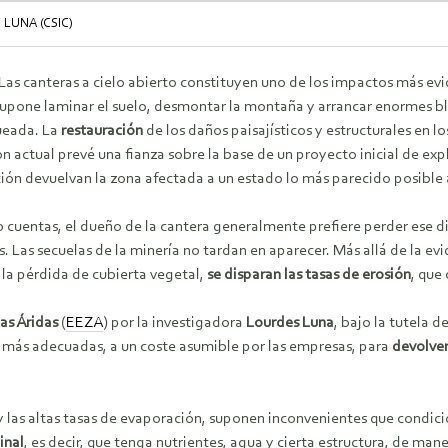
LUNA (CSIC)
as canteras a cielo abierto constituyen uno de los impactos más evid
supone laminar el suelo, desmontar la montaña y arrancar enormes b
ueada. La
restauración
de los daños paisajísticos y estructurales en l
ón actual prevé una fianza sobre la base de un proyecto inicial de ex
ión devuelvan la zona afectada a un estado lo más parecido posible a
cuentas, el dueño de la cantera generalmente prefiere perder ese di
. Las secuelas de la minería no tardan en aparecer. Más allá de la ev
 la pérdida de cubierta vegetal,
se disparan las tasas de erosión
, que
as Áridas
(
EEZA
) por la investigadora
Lourdes Luna
, bajo la tutela d
es más adecuadas, a un coste asumible por las empresas, para
devolver
ad y las altas tasas de evaporación, suponen inconvenientes que condic
inal
, es decir, que tenga nutrientes, agua y cierta estructura, de ma