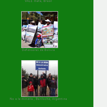
VALE mata, Brasil
Defensoras de Bolivia
No a la minería , Bariloche, Argentina