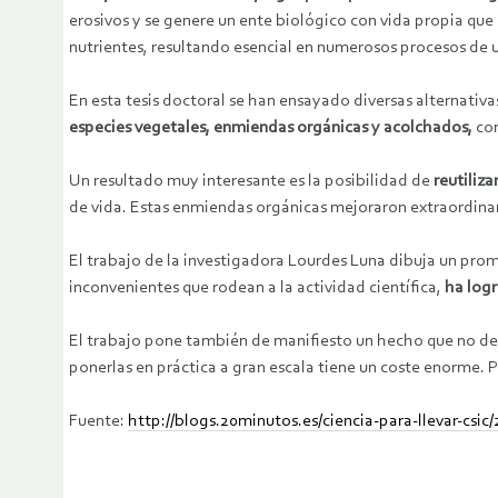
erosivos y se genere un ente biológico con vida propia que
nutrientes, resultando esencial en numerosos procesos de 
En esta tesis doctoral se han ensayado diversas alternativa
especies vegetales, enmiendas orgánicas y acolchados,
con
Un resultado muy interesante es la posibilidad de
reutiliz
de vida. Estas enmiendas orgánicas mejoraron extraordinari
El trabajo de la investigadora Lourdes Luna dibuja un pro
inconvenientes que rodean a la actividad científica,
ha log
El trabajo pone también de manifiesto un hecho que no d
ponerlas en práctica a gran escala tiene un coste enorme. P
Fuente:
http://blogs.20minutos.es/ciencia-para-llevar-csic/