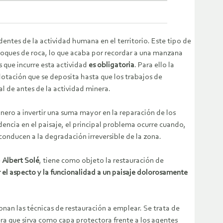
entes de la actividad humana en el territorio. Este tipo de
loques de roca, lo que acaba por recordar a una manzana
os que incurre esta actividad
es obligatoria
. Para ello la
plotación que se deposita hasta que los trabajos de
l de antes de la actividad minera.
nero a invertir una suma mayor en la reparación de los
idencia en el paisaje, el principal problema ocurre cuando,
 conducen a la degradación irreversible de la zona.
e
Albert Solé
, tiene como objeto la restauración de
 el aspecto y la funcionalidad a un paisaje dolorosamente
ionan las técnicas de restauración a emplear. Se trata de
nera que sirva como capa protectora frente a los agentes