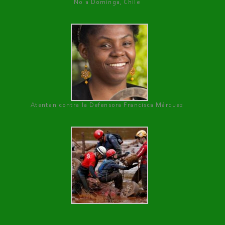
No a Dominga, Chile
Atentan contra la Defensora Francisca Márquez