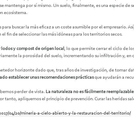
 se mantenga por sí mismo. Un suelo, finalmente, es una especie de s
un ecosistema.
s para buscar la más eficaz a un coste asumible por el empresario. A
 el fin de seleccionar las más idóneas para los territorios secos.
ar lodos y compost de origen local
, lo que permite cerrar el ciclo de 
amente la porosidad del suelo, incrementando su infiltración y, en 
metedor horizonte dado que, tras años de investigación, de tomar dat
rado establecer unas recomendaciones prácticas
que ayudarán a recu
ebemos perder de vista.
La naturaleza no es fácilmente reemplazable
or tanto, apliquemos el principio de prevención. Curar las heridas sal
2017/04/20/mineria-a-cielo-abierto-y-la-restauracion-del-territorio/