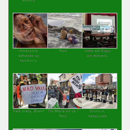
México
Amazonía
Perú
Valle del Elqui
defiende su
sin minería.
territorio
Vale mata, Brasil
Tía María no va !
Orinoco,
Perú
Venezuela