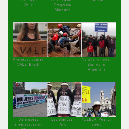
sin minería.
la Defensora
Bolivia
Chile
Francisca
Márquez
Protestas contra
No a la minería ,
VALE, Brasil
Bariloche,
Argentina
Defensoras
Las Bambas,
PUEBLA, Pue, 27
amenazadas en
Perú
Enero