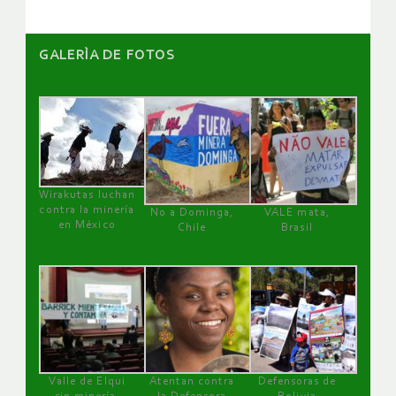
GALERÌA DE FOTOS
Wirakutas luchan
contra la minería
No a Dominga,
VALE mata,
en México
Chile
Brasil
Valle de Elqui
Atentan contra
Defensoras de