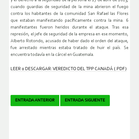
y el derecho a la seguridad de la persona el 27 de abril de 2013,
cuando guardias de seguridad de la mina abrieron el fuego
contra los habitantes de la comunidad San Rafael las Flores
que estaban manifestando pacíficamente contra la mina. 6
manifestantes fueron heridos durante el ataque. Tras esa
represión, el jefe de seguridad de la empresa en ese momento,
Alberto Rotondo, acusado de haber dado el orden del ataque,
fue arrestado mientras estaba tratado de huir el país. Se
encuentra todavía en la cárcel en Guatemala.
LEER o DESCARGAR: VEREDICTO DEL TPP CANADÁ (.PDF)
Navegador
ENTRADA ANTERIOR
ENTRADA SIGUIENTE
de
artículos