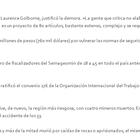
s, Laurence Golborne, justificó la demora. «La gente que critica no e
, es un proyecto de 80 artículos, bastante extenso, complejo y se re
illones de pesos (760 mil dólares) por vulnerar las normas de segurid
o de fiscalizadores del Sernageomin de 18 a 45 en todo el país ant
atificó el convenio 176 de la Organización Internacional del Trabajo
e, de nuevo, la región más riesgosa, con cuatro mineros muertos. En 2
 accidente de los 33.
 y más de la mitad murió por caídas de rocas o aprisionados, el mism