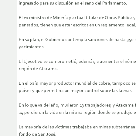
ingresado para su discusión en el seno del Parlamento.
El ex ministro de Minería y actual titular de Obras Pública
pensados, tienen que estar escritos en un reglamento legal
En su plan, el Gobierno contempla sanciones de hasta 350 m
yacimientos.
El Ejecutivo se comprometió, además, a aumentar el númer
región de Atacama.
En el país, mayor productor mundial de cobre, tampoco se r
países y que permitiría un mayor control sobre las faenas.
En lo que va del año, murieron 13 trabajadores, y Atacama fu
14 perdieron la vida en la misma región donde se produjo el
La mayoría de las víctimas trabajaba en minas subterráneas
fondo de San José.