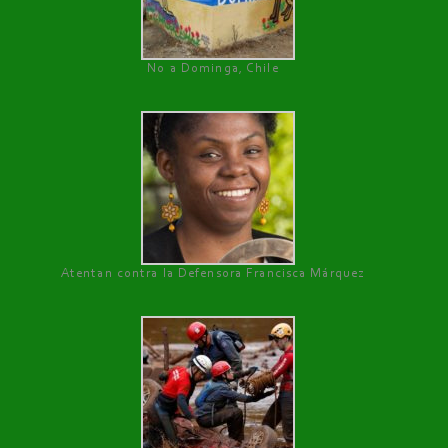
No a Dominga, Chile
Atentan contra la Defensora Francisca Márquez