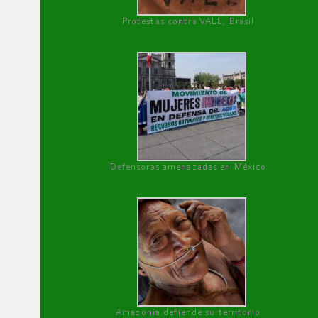
Protestas contra VALE, Brasil
Defensoras amenazadas en México
Amazonía defiende su territorio