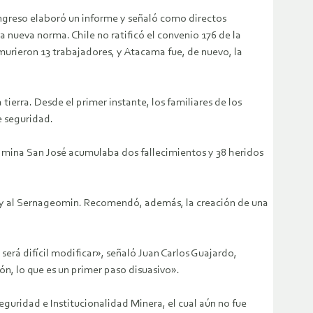
ongreso elaboró un informe y señaló como directos
 nueva norma. Chile no ratificó el convenio 176 de la
murieron 13 trabajadores, y Atacama fue, de nuevo, la
tierra. Desde el primer instante, los familiares de los
e seguridad.
a mina San José acumulaba dos fallecimientos y 38 heridos
o y al Sernageomin. Recomendó, además, la creación de una
será difícil modificar», señaló Juan Carlos Guajardo,
ón, lo que es un primer paso disuasivo».
guridad e Institucionalidad Minera, el cual aún no fue