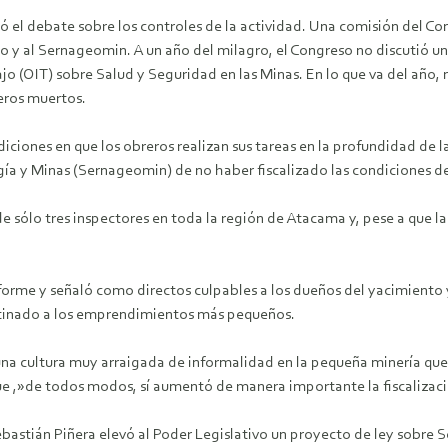
ó el debate sobre los controles de la actividad. Una comisión del C
o y al Sernageomin. A un año del milagro, el Congreso no discutió una
jo (OIT) sobre Salud y Seguridad en las Minas. En lo que va del año, 
eros muertos.
iciones en que los obreros realizan sus tareas en la profundidad de la 
ía y Minas (Sernageomin) de no haber fiscalizado las condiciones d
 sólo tres inspectores en toda la región de Atacama y, pese a que l
nforme y señaló como directos culpables a los dueños del yacimient
stinado a los emprendimientos más pequeños.
una cultura muy arraigada de informalidad en la pequeña minería que 
que ,»de todos modos, sí aumentó de manera importante la fiscalizaci
stián Piñera elevó al Poder Legislativo un proyecto de ley sobre Se