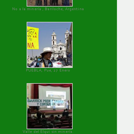
No a la minería , Bariloche, Argentina
PUEBLA, Pue, 27 Enero
Valle del Elqui sin minería.