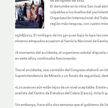
06 de Agosto de 2011
El derrumbe en la mina San José abri
culpables a los dueños del yacimient
Organización Internacional del Traba
región más riesgosa, con cuatro min
05/08/2011. El «milagro de los 33» puso bajo la lupa las cond
mineros atrapados acusaron al Servicio Nacional de Geolog
Al momento del accidente, el organismo estatal disponía de
en siete años, continuaba funcionando.
Tras el accidente, una comisión del Congreso elaboró un i
Superintendencia de Minería y un fondo de seguridad, de
«Los avances aún están lejos de un nivel aceptable. Existe 
analista del Centro de Estudios del Cobre (Cesco). Aclaró 
Sin embargo, hace sólo dos semanas que el gobierno de Seba