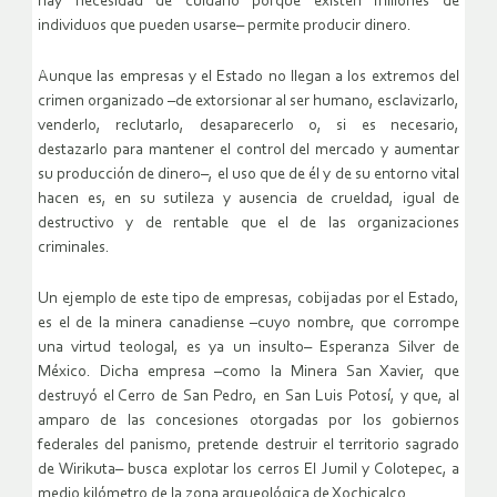
hay necesidad de cuidarlo porque existen millones de
individuos que pueden usarse– permite producir dinero.
Aunque las empresas y el Estado no llegan a los extremos del
crimen organizado –de extorsionar al ser humano, esclavizarlo,
venderlo, reclutarlo, desaparecerlo o, si es necesario,
destazarlo para mantener el control del mercado y aumentar
su producción de dinero–, el uso que de él y de su entorno vital
hacen es, en su sutileza y ausencia de crueldad, igual de
destructivo y de rentable que el de las organizaciones
criminales.
Un ejemplo de este tipo de empresas, cobijadas por el Estado,
es el de la minera canadiense –cuyo nombre, que corrompe
una virtud teologal, es ya un insulto– Esperanza Silver de
México. Dicha empresa –como la Minera San Xavier, que
destruyó el Cerro de San Pedro, en San Luis Potosí, y que, al
amparo de las concesiones otorgadas por los gobiernos
federales del panismo, pretende destruir el territorio sagrado
de Wirikuta– busca explotar los cerros El Jumil y Colotepec, a
medio kilómetro de la zona arqueológica de Xochicalco.