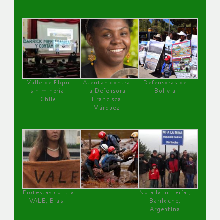
Valle de Elqui
Atentan contra
Defensoras de
sin minería.
la Defensora
Bolivia
Chile
Francisca
Márquez
Protestas contra
No a la minería ,
VALE, Brasil
Bariloche,
Argentina