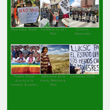
Vale mata, Brasil
Tía María no va !
Orinoco,
Perú
Venezuela
Pueblo Shuar
defensora de la
Caimanes, Chile
dice no a la
tierra, Melchora,
minería, Ecuador
Perú