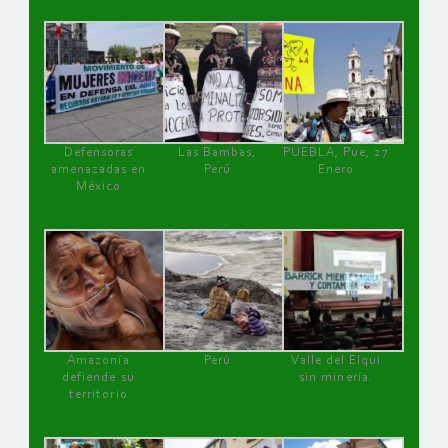
Defensoras
Las Bambas,
PUEBLA, Pue, 27
amenazadas en
Perú
Enero
México
Amazonía
Perú
Valle del Elqui
defiende su
sin minería.
territorio