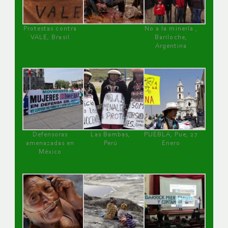
Protestas contra
No a la minería ,
VALE, Brasil
Bariloche,
Argentina
Defensoras
Las Bambas,
PUEBLA, Pue, 27
amenazadas en
Perú
Enero
México