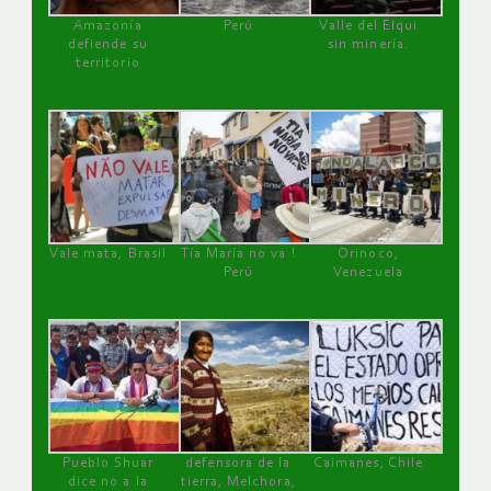
Amazonía
Perú
Valle del Elqui
defiende su
sin minería.
territorio
Vale mata, Brasil
Tía María no va !
Orinoco,
Perú
Venezuela
Pueblo Shuar
defensora de la
Caimanes, Chile
dice no a la
tierra, Melchora,