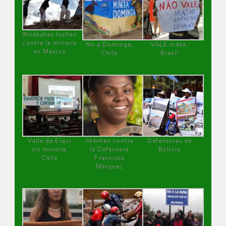
Wirakutas luchan
contra la minería
No a Dominga,
VALE mata,
en México
Chile
Brasil
Valle de Elqui
Atentan contra
Defensoras de
sin minería.
la Defensora
Bolivia
Chile
Francisca
Márquez