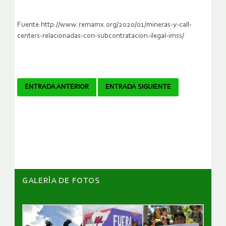
Fuente:http://www.remamx.org/2020/01/mineras-y-call-
centers-relacionadas-con-subcontratacion-ilegal-imss/
Navegador
ENTRADA ANTERIOR
ENTRADA SIGUIENTE
de
artículos
GALERÌA DE FOTOS