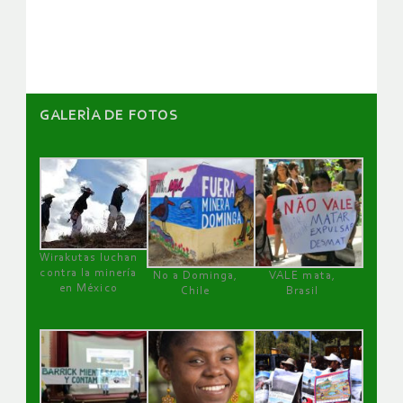
artículos
GALERÌA DE FOTOS
Wirakutas luchan
contra la minería
No a Dominga,
VALE mata,
en México
Chile
Brasil