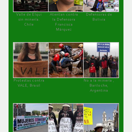
Valle de Elqui
Atentan contra
Defensoras de
sin minería.
la Defensora
Bolivia
Chile
Francisca
Márquez
Protestas contra
No a la minería ,
VALE, Brasil
Bariloche,
Argentina