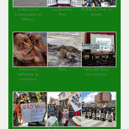
Defensoras
Las Bambas,
PUEBLA, Pue, 27
amenazadas en
Perú
Enero
México
Amazonía
Perú
Valle del Elqui
defiende su
sin minería.
territorio