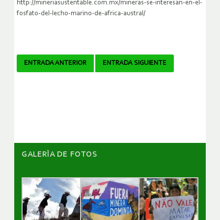
http://mineriasustentable.com.mx/mineras-se-interesan-en-el-
fosfato-del-lecho-marino-de-africa-austral/
Navegador
ENTRADA ANTERIOR
ENTRADA SIGUIENTE
de
artículos
GALERÌA DE FOTOS