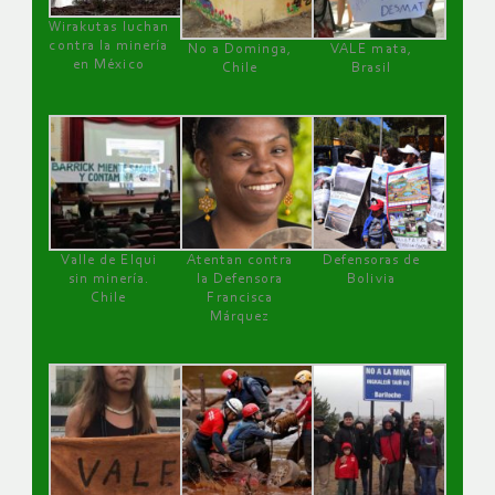
Wirakutas luchan
contra la minería
No a Dominga,
VALE mata,
en México
Chile
Brasil
Valle de Elqui
Atentan contra
Defensoras de
sin minería.
la Defensora
Bolivia
Chile
Francisca
Márquez