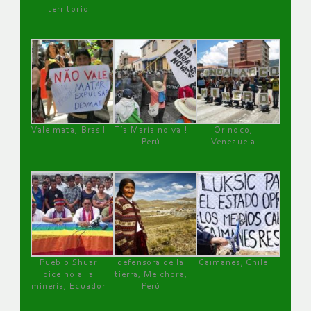
territorio
Vale mata, Brasil
Tía María no va !
Orinoco,
Perú
Venezuela
Pueblo Shuar
defensora de la
Caimanes, Chile
dice no a la
tierra, Melchora,
minería, Ecuador
Perú