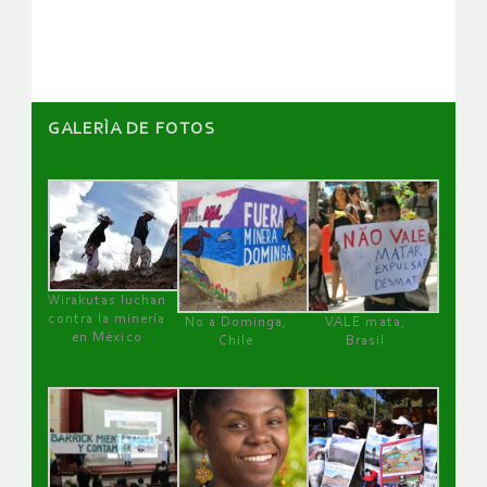
artículos
GALERÌA DE FOTOS
Wirakutas luchan
contra la minería
No a Dominga,
VALE mata,
en México
Chile
Brasil