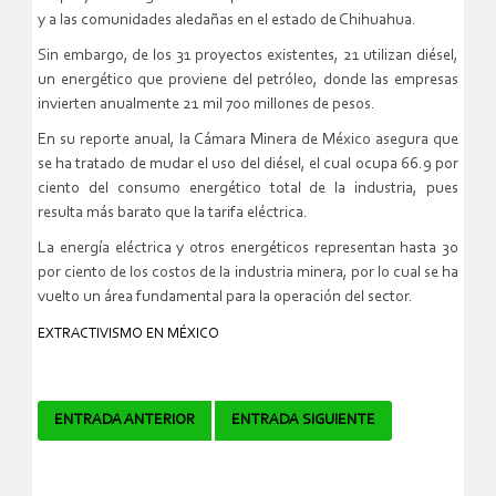
y a las comunidades aledañas en el estado de Chihuahua.
Sin embargo, de los 31 proyectos existentes, 21 utilizan diésel,
un energético que proviene del petróleo, donde las empresas
invierten anualmente 21 mil 700 millones de pesos.
En su reporte anual, la Cámara Minera de México asegura que
se ha tratado de mudar el uso del diésel, el cual ocupa 66.9 por
ciento del consumo energético total de la industria, pues
resulta más barato que la tarifa eléctrica.
La energía eléctrica y otros energéticos representan hasta 30
por ciento de los costos de la industria minera, por lo cual se ha
vuelto un área fundamental para la operación del sector.
EXTRACTIVISMO EN MÉXICO
Navegador
ENTRADA ANTERIOR
ENTRADA SIGUIENTE
de