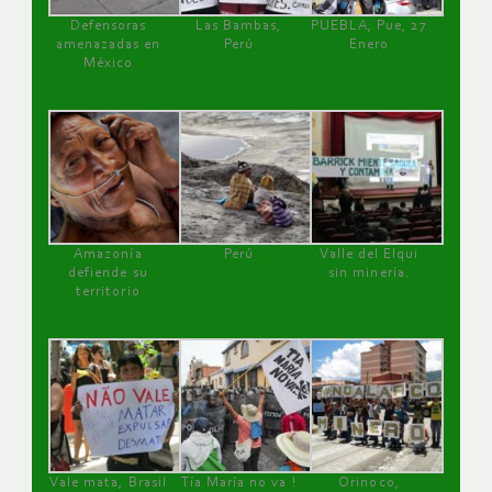
Defensoras
Las Bambas,
PUEBLA, Pue, 27
amenazadas en
Perú
Enero
México
Amazonía
Perú
Valle del Elqui
defiende su
sin minería.
territorio
Vale mata, Brasil
Tía María no va !
Orinoco,