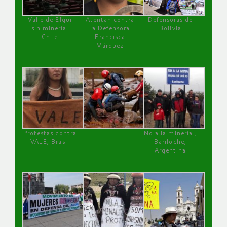
Valle de Elqui
Atentan contra
Defensoras de
sin minería.
la Defensora
Bolivia
Chile
Francisca
Márquez
Protestas contra
No a la minería ,
VALE, Brasil
Bariloche,
Argentina