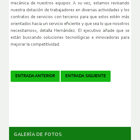
mecánica de nuestros equipos. A su vez, estamos revisando
nuestra dotación de trabajadores en diversas actividades y los
contratos de servicios con terceros para que estos estén más
orientados hacia un servicio eficiente y que sea lo que nosotros
necesitamos», detalla Hernández. El ejecutivo añade que se
están buscando soluciones tecnológicas e innovadoras para
mejorar la competitividad.
Navegador
ENTRADA ANTERIOR
ENTRADA SIGUIENTE
de
artículos
GALERÌA DE FOTOS