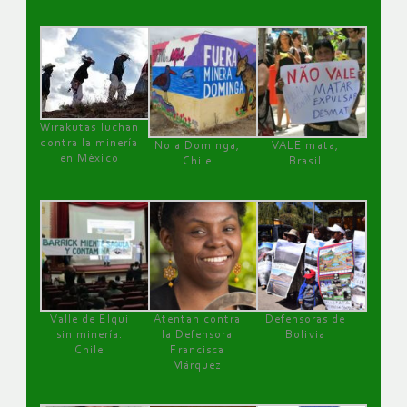
Wirakutas luchan
contra la minería
No a Dominga,
VALE mata,
en México
Chile
Brasil
Valle de Elqui
Atentan contra
Defensoras de
sin minería.
la Defensora
Bolivia
Chile
Francisca
Márquez