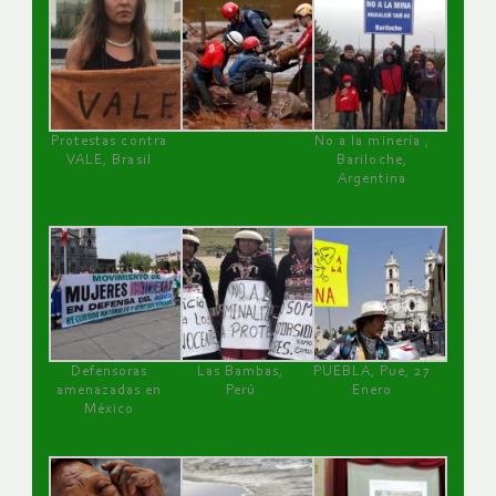
Protestas contra
No a la minería ,
VALE, Brasil
Bariloche,
Argentina
Defensoras
Las Bambas,
PUEBLA, Pue, 27
amenazadas en
Perú
Enero
México