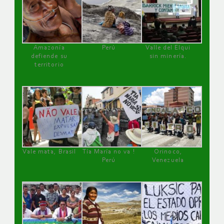
Amazonía
Perú
Valle del Elqui
defiende su
sin minería.
territorio
Vale mata, Brasil
Tía María no va !
Orinoco,
Perú
Venezuela