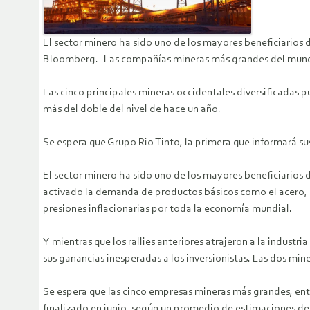
El sector minero ha sido uno de los mayores beneficiarios 
Bloomberg.- Las compañías mineras más grandes del mundo
Las cinco principales mineras occidentales diversificadas 
más del doble del nivel de hace un año.
Se espera que Grupo Rio Tinto, la primera que informará su
El sector minero ha sido uno de los mayores beneficiarios 
activado la demanda de productos básicos como el acero, e
presiones inflacionarias por toda la economía mundial.
Y mientras que los rallies anteriores atrajeron a la indust
sus ganancias inesperadas a los inversionistas. Las dos min
Se espera que las cinco empresas mineras más grandes, entr
finalizado en junio, según un promedio de estimaciones d