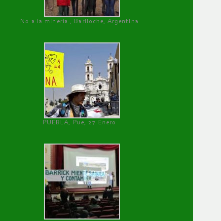
No a la minería , Bariloche, Argentina
PUEBLA, Pue, 27 Enero