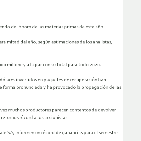
endo del boom de las materias primas de este año.
ra mitad del año, según estimaciones de los analistas,
0 millones, a la par con su total para todo 2020.
e dólares invertidos en paquetes de recuperación han
 de forma pronunciada y ha provocado la propagación de las
esta vez muchos productores parecen contentos de devolver
retornos récord a los accionistas.
Vale SA, informen un récord de ganancias para el semestre