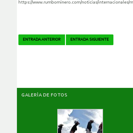
https://www.rumbominero.com/noticias/internacionales/m
Navegador
ENTRADA ANTERIOR
ENTRADA SIGUIENTE
de
artículos
GALERÌA DE FOTOS