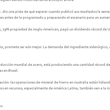
 siguen siendo históricamente altos por ahora.
dio una pista de qué esperar cuando publicó sus resultados la sem
es antes de lo programado y preparando el escenario para un aumento
a, 79% propiedad de Anglo American, pagó un dividendo récord de US
io, promete ser aún mejor. La demanda del ingrediente siderúrgico, 
ucción mundial de acero, está produciendo una cantidad récord del 
s en Brasil.
ación: las operaciones de mineral de hierro en Australia están lidia
ricos en recursos, especialmente de América Latina, también ven a la 
ho.