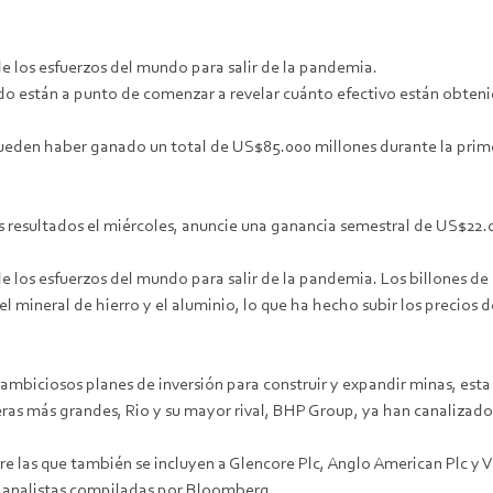
de los esfuerzos del mundo para salir de la pandemia.
 están a punto de comenzar a revelar cuánto efectivo están obteni
pueden haber ganado un total de US$85.000 millones durante la prime
s resultados el miércoles, anuncie una ganancia semestral de US$22.00
de los esfuerzos del mundo para salir de la pandemia. Los billones d
l mineral de hierro y el aluminio, lo que ha hecho subir los precios
ria ambiciosos planes de inversión para construir y expandir minas, 
eras más grandes, Rio y su mayor rival, BHP Group, ya han canalizado 
e las que también se incluyen a Glencore Plc, Anglo American Plc y 
e analistas compiladas por Bloomberg.