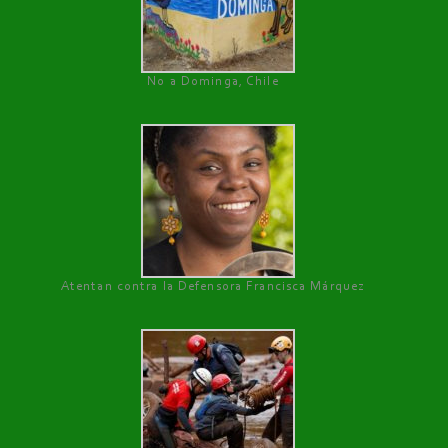
No a Dominga, Chile
Atentan contra la Defensora Francisca Márquez