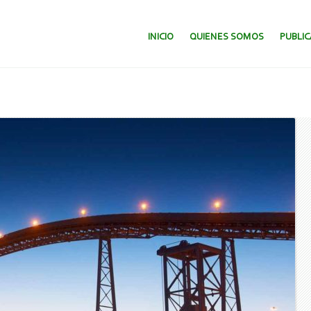
SALTAR AL CONTENIDO.
INICIO
QUIENES SOMOS
PUBLI