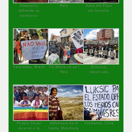
Amazonía
Perú
Valle del Elqui
defiende su
sin minería.
territorio
Vale mata, Brasil
Tía María no va !
Orinoco,
Perú
Venezuela
Pueblo Shuar
defensora de la
Caimanes, Chile
dice no a la
tierra, Melchora,