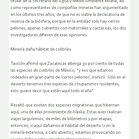
titular de la Secretaría del Agua y Medio Ambiente estatal, así
como representantes de compañías mineras han argumentado
en los últimos tres años, de que no es viable la declaratoria de
reserva de la biósfera, porque en la entidad solo hay cerros
pelones, apenas cubiertos con matorrales y cactáceas, los dos
investigadores difieren de esas opiniones.
Minería daña hábitat de colibríes
Tavizón afirmó que Zacatecas alberga 30 por ciento de todas
las especies de colibríes de México, “y eso que estamos
rodeados en gran parte de ‘cerros pelones’, ironizó. Sólo en el
desierto tenemos tres especies de chupamirtos residentes,
esto quiere decir que están aquí todo el año”
Resaltó que existen dos especies migratorias que hibernan
aquí, una de ellas proveniente de Alaska. Estas aves realizan
viajes larguísimos, de miles de kilómetros y por etapas,
entonces, si aquí dañamos el hábitat del desierto (con la
minería extensiva, a cielo abierto), estamos provocando un