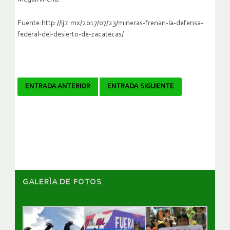
Fuente:http://ljz.mx/2017/07/23/mineras-frenan-la-defensa-
federal-del-desierto-de-zacatecas/
Navegador
ENTRADA ANTERIOR
ENTRADA SIGUIENTE
de
artículos
GALERÌA DE FOTOS