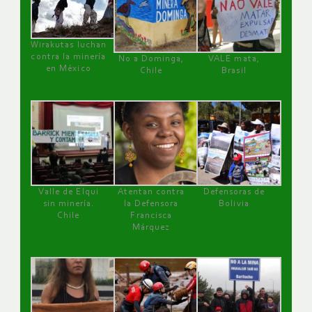
Wirakutas luchan
contra la minería
No a Dominga,
VALE mata,
en México
Chile
Brasil
Valle de Elqui
Atentan contra
Defensoras de
sin minería.
la Defensora
Bolivia
Chile
Francisca
Márquez