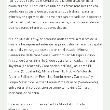
–Sí, porque se pierde el control para la conservación de la
biodiversidad. El desierto es una de las áreas más ricas en esa
condición; es triste que especialistas que trabajan para las
mineras, se expresen de una manera tan precaria de la pobreza
del desierto, al decir que ahí no hay nada, cuando es evidente
que hay otros intereses que prevalecen.
El 2 de julio de 2014, se pronunciaron contra la reserva de la
biosfera los representantes de las principales mineras de capital
nacional y extranjero que operan en el estado: Minera
Peñasquito de la canadiense Goldcorp (en Mazapil); Grupo
Frisco, de Carlos Slim Helú, que opera las unidades mineras
Tayahua (en Mazapil y Concepción del Oro), así como El
Coronel (Ojocaliente); Minera Fresnillo PLC y Peñoles de
Alberto Bailleres (en Fresnillo, Sombrerete y Zacatecas) y
Grupo México de Germán Larrea Mota Velasco (Sombrerete),
entre otras. A su oposición se sumó también la Cámara
Mexicana de Minería.
Este sábado se conmemoró el Día Mundial contra la
Megaminería.