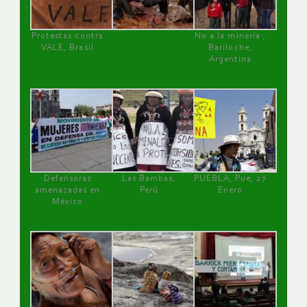
Protestas contra
No a la minería ,
VALE, Brasil
Bariloche,
Argentina
Defensoras
Las Bambas,
PUEBLA, Pue, 27
amenazadas en
Perú
Enero
México