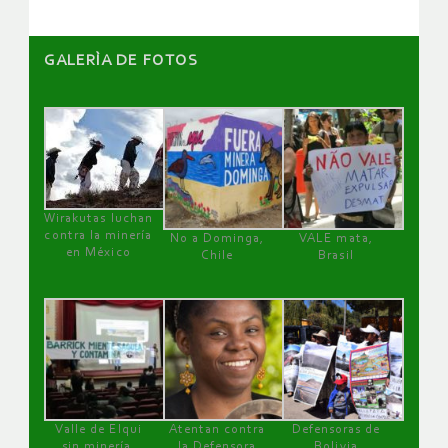
GALERÌA DE FOTOS
Wirakutas luchan
contra la minería
No a Dominga,
VALE mata,
en México
Chile
Brasil
Valle de Elqui
Atentan contra
Defensoras de
sin minería.
la Defensora
Bolivia