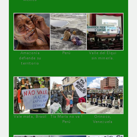
Amazonía
Perú
Valle del Elqui
defiende su
sin minería.
territorio
Vale mata, Brasil
Tía María no va !
Orinoco,
Perú
Venezuela