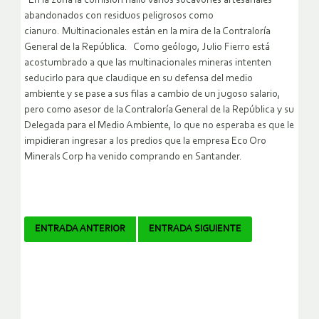
En la zona la comisión halló varios socavones artesanales
abandonados con residuos peligrosos como
cianuro. Multinacionales están en la mira de la Contraloría
General de la República. Como geólogo, Julio Fierro está
acostumbrado a que las multinacionales mineras intenten
seducirlo para que claudique en su defensa del medio
ambiente y se pase a sus filas a cambio de un jugoso salario,
pero como asesor de la Contraloría General de la República y su
Delegada para el Medio Ambiente, lo que no esperaba es que le
impidieran ingresar a los predios que la empresa Eco Oro
Minerals Corp ha venido comprando en Santander.
Navegador
ENTRADA ANTERIOR
ENTRADA SIGUIENTE
de
artículos