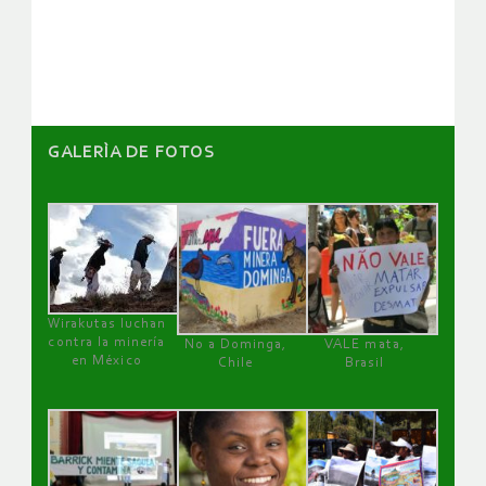
de
artículos
GALERÌA DE FOTOS
Wirakutas luchan
contra la minería
No a Dominga,
VALE mata,
en México
Chile
Brasil