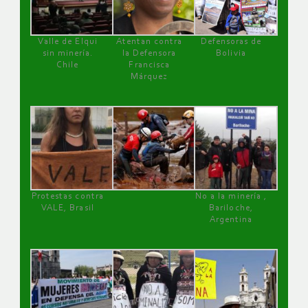
Valle de Elqui
Atentan contra
Defensoras de
sin minería.
la Defensora
Bolivia
Chile
Francisca
Márquez
Protestas contra
No a la minería ,
VALE, Brasil
Bariloche,
Argentina