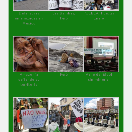
Defensoras
Las Bambas,
PUEBLA, Pue, 27
amenazadas en
Perú
Enero
México
Amazonía
Perú
Valle del Elqui
defiende su
sin minería.
territorio